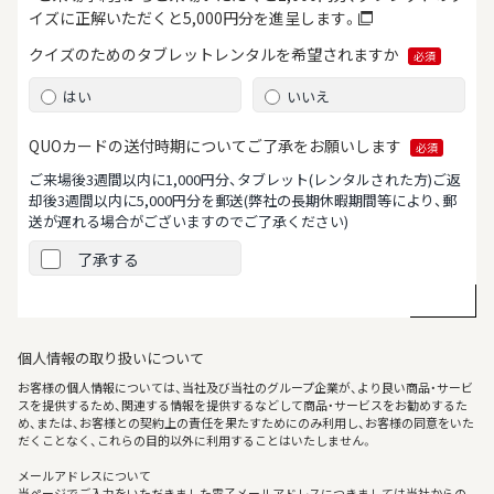
イズに正解いただくと5,000円分を進呈します。
クイズのためのタブレット
レンタルを希望されますか
必須
はい
いいえ
QUOカードの送付時期について
ご了承をお願いします
必須
ご来場後3週間以内に1,000円分、タブレット(レンタルされた方)ご返
却後3週間以内に5,000円分を郵送
(弊社の長期休暇期間等により、郵
送が遅れる場合がございますのでご了承ください)
了承する
個人情報の取り扱いについて
お客様の個人情報については、当社及び当社のグループ企業が、より良い商品・サービ
スを提供するため、関連する情報を提供するなどして商品・サービスをお勧めするた
め、または、お客様との契約上の責任を果たすためにのみ利用し、お客様の同意をいた
だくことなく、これらの目的以外に利用することはいたしません。
メールアドレスについて
当ページでご入力をいただきました電子メールアドレスにつきましては当社からの