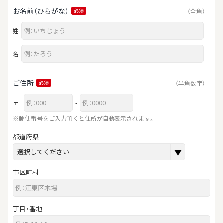
お名前（ひらがな）
（全角）
必須
姓
名
ご住所
（半角数字）
必須
〒
-
※郵便番号をご入力頂くと住所が自動表示されます。
都道府県
市区町村
丁目・番地