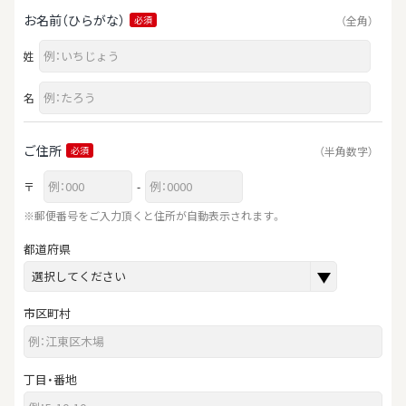
お名前（ひらがな）
（全角）
必須
姓
名
ご住所
（半角数字）
必須
〒
-
※郵便番号をご入力頂くと住所が自動表示されます。
都道府県
市区町村
丁目・番地