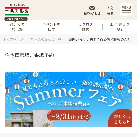
お問い合わせ
検索
来場予約はこちら
お近くの
イベントを
カタログ
土地・建売を
展示場
探す
請求
探す
トップページ
熊本県の展示場一覧
お問い合わせ 来場予約 お客様情報の入力
住宅展示場ご来場予約