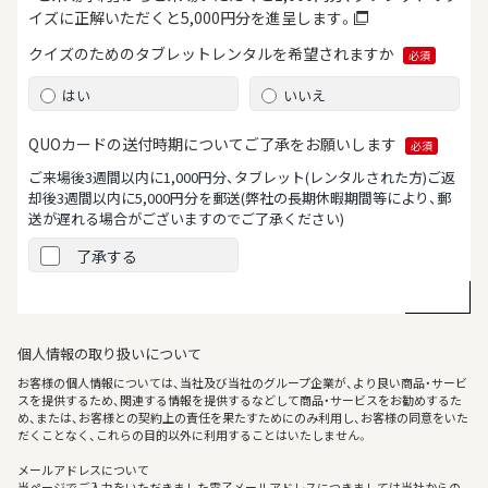
イズに正解いただくと5,000円分を進呈します。
クイズのためのタブレット
レンタルを希望されますか
必須
はい
いいえ
QUOカードの送付時期について
ご了承をお願いします
必須
ご来場後3週間以内に1,000円分、タブレット(レンタルされた方)ご返
却後3週間以内に5,000円分を郵送
(弊社の長期休暇期間等により、郵
送が遅れる場合がございますのでご了承ください)
了承する
個人情報の取り扱いについて
お客様の個人情報については、当社及び当社のグループ企業が、より良い商品・サービ
スを提供するため、関連する情報を提供するなどして商品・サービスをお勧めするた
め、または、お客様との契約上の責任を果たすためにのみ利用し、お客様の同意をいた
だくことなく、これらの目的以外に利用することはいたしません。
メールアドレスについて
当ページでご入力をいただきました電子メールアドレスにつきましては当社からの