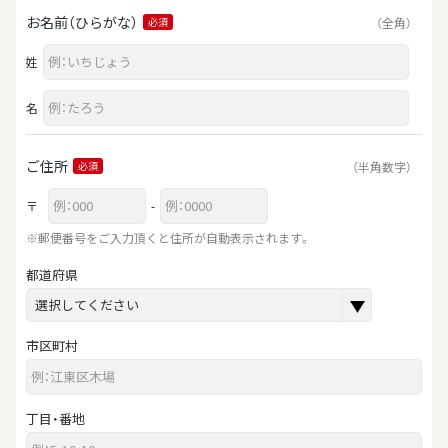
お名前（ひらがな）
（全角）
必須
姓
名
ご住所
（半角数字）
必須
〒
-
※郵便番号をご入力頂くと住所が自動表示されます。
都道府県
市区町村
丁目・番地