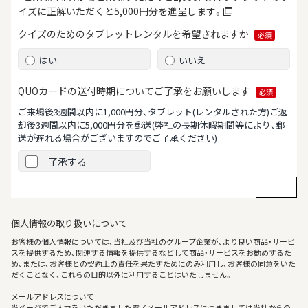
イズに正解いただくと5,000円分を進呈します。
クイズのためのタブレット
レンタルを希望されますか
必須
はい
いいえ
QUOカードの送付時期について
ご了承をお願いします
必須
ご来場後3週間以内に1,000円分、タブレット(レンタルされた方)ご返
却後3週間以内に5,000円分を郵送
(弊社の長期休暇期間等により、郵
送が遅れる場合がございますのでご了承ください)
了承する
個人情報の取り扱いについて
お客様の個人情報については、当社及び当社のグループ企業が、より良い商品・サービ
スを提供するため、関連する情報を提供するなどして商品・サービスをお勧めするた
め、または、お客様との契約上の責任を果たすためにのみ利用し、お客様の同意をいた
だくことなく、これらの目的以外に利用することはいたしません。
メールアドレスについて
当ページでご入力をいただきました電子メールアドレスにつきましては当社からの