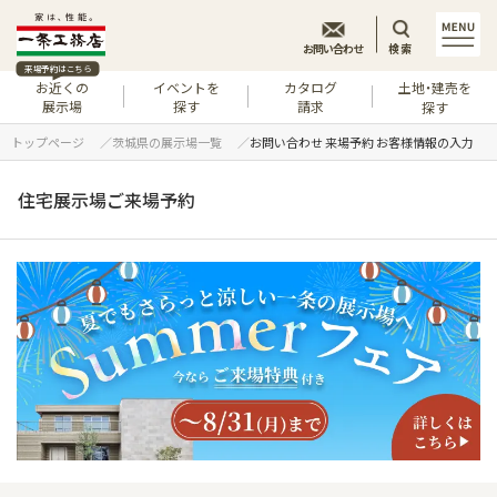
お問い合わせ
検索
来場予約はこちら
お近くの
イベントを
カタログ
土地・建売を
展示場
探す
請求
探す
トップページ
茨城県の展示場一覧
お問い合わせ 来場予約 お客様情報の入力
住宅展示場ご来場予約