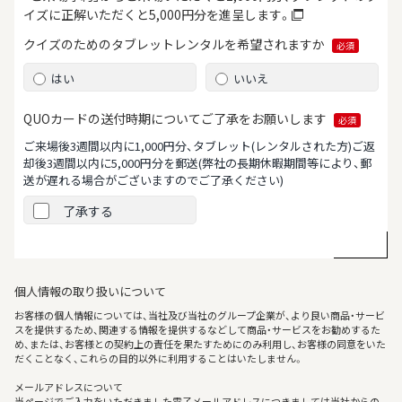
イズに正解いただくと5,000円分を進呈します。
クイズのためのタブレット
レンタルを希望されますか
必須
はい
いいえ
QUOカードの送付時期について
ご了承をお願いします
必須
ご来場後3週間以内に1,000円分、タブレット(レンタルされた方)ご返
却後3週間以内に5,000円分を郵送
(弊社の長期休暇期間等により、郵
送が遅れる場合がございますのでご了承ください)
了承する
個人情報の取り扱いについて
お客様の個人情報については、当社及び当社のグループ企業が、より良い商品・サービ
スを提供するため、関連する情報を提供するなどして商品・サービスをお勧めするた
め、または、お客様との契約上の責任を果たすためにのみ利用し、お客様の同意をいた
だくことなく、これらの目的以外に利用することはいたしません。
メールアドレスについて
当ページでご入力をいただきました電子メールアドレスにつきましては当社からの