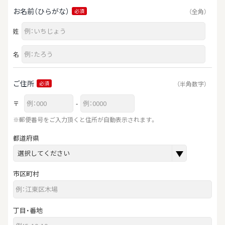
お名前（ひらがな）
（全角）
必須
姓
名
ご住所
（半角数字）
必須
〒
-
※郵便番号をご入力頂くと住所が自動表示されます。
都道府県
市区町村
丁目・番地