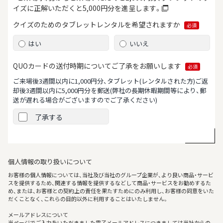
イズに正解いただくと5,000円分を進呈します。
クイズのためのタブレット
レンタルを希望されますか
必須
はい
いいえ
QUOカードの送付時期について
ご了承をお願いします
必須
ご来場後3週間以内に1,000円分、タブレット(レンタルされた方)ご返
却後3週間以内に5,000円分を郵送
(弊社の長期休暇期間等により、郵
送が遅れる場合がございますのでご了承ください)
了承する
個人情報の取り扱いについて
お客様の個人情報については、当社及び当社のグループ企業が、より良い商品・サービ
スを提供するため、関連する情報を提供するなどして商品・サービスをお勧めするた
め、または、お客様との契約上の責任を果たすためにのみ利用し、お客様の同意をいた
だくことなく、これらの目的以外に利用することはいたしません。
メールアドレスについて
当ページでご入力をいただきました電子メールアドレスにつきましては当社からの