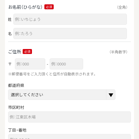
お名前（ひらがな）
（全角）
必須
姓
名
ご住所
（半角数字）
必須
〒
-
※郵便番号をご入力頂くと住所が自動表示されます。
都道府県
市区町村
丁目・番地