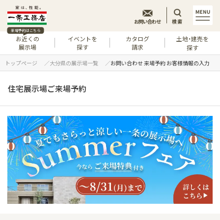
お問い合わせ
検索
来場予約はこちら
お近くの
イベントを
カタログ
土地・建売を
展示場
探す
請求
探す
トップページ
大分県の展示場一覧
お問い合わせ 来場予約 お客様情報の入力
住宅展示場ご来場予約