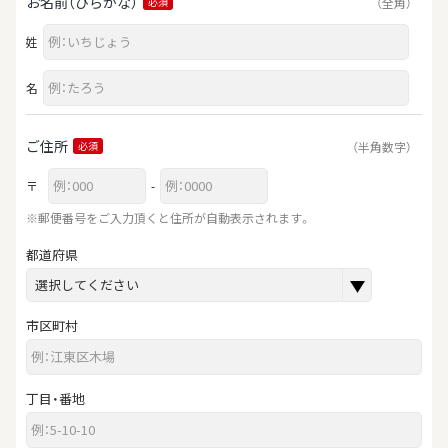
お名前（ひらがな）
（全角）
必須
姓
名
ご住所
（半角数字）
必須
〒
-
※郵便番号をご入力頂くと住所が自動表示されます。
都道府県
市区町村
丁目・番地