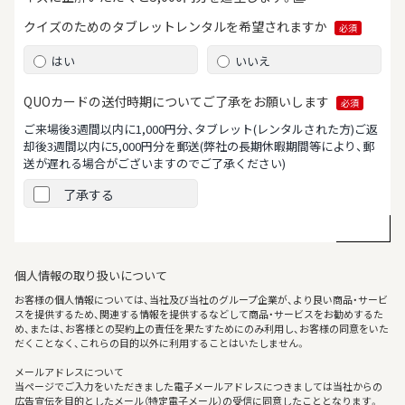
クイズのためのタブレット
レンタルを希望されますか
必須
はい
いいえ
QUOカードの送付時期について
ご了承をお願いします
必須
ご来場後3週間以内に1,000円分、タブレット(レンタルされた方)ご返
却後3週間以内に5,000円分を郵送
(弊社の長期休暇期間等により、郵
送が遅れる場合がございますのでご了承ください)
了承する
個人情報の取り扱いについて
お客様の個人情報については、当社及び当社のグループ企業が、より良い商品・サービ
スを提供するため、関連する情報を提供するなどして商品・サービスをお勧めするた
め、または、お客様との契約上の責任を果たすためにのみ利用し、お客様の同意をいた
だくことなく、これらの目的以外に利用することはいたしません。
メールアドレスについて
当ページでご入力をいただきました電子メールアドレスにつきましては当社からの
広告宣伝を目的としたメール（特定電子メール）の受信に同意したこととなります。