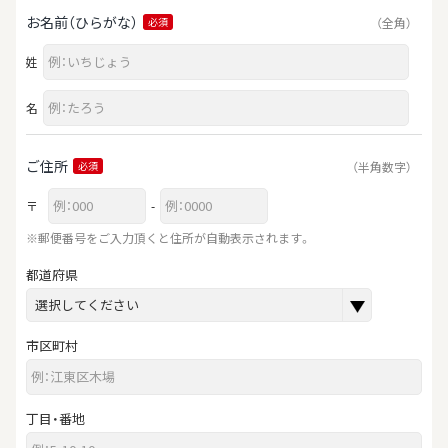
お名前（ひらがな）
（全角）
必須
姓
名
ご住所
（半角数字）
必須
〒
-
※郵便番号をご入力頂くと住所が自動表示されます。
都道府県
市区町村
丁目・番地