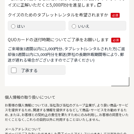
イズに正解いただくと5,000円分を進呈します。
クイズのためのタブレット
レンタルを希望されますか
必須
はい
いいえ
QUOカードの送付時期について
ご了承をお願いします
必須
ご来場後3週間以内に1,000円分、タブレット(レンタルされた方)ご返
却後3週間以内に5,000円分を郵送
(弊社の長期休暇期間等により、郵
送が遅れる場合がございますのでご了承ください)
了承する
個人情報の取り扱いについて
お客様の個人情報については、当社及び当社のグループ企業が、より良い商品・サービ
スを提供するため、関連する情報を提供するなどして商品・サービスをお勧めするた
め、または、お客様との契約上の責任を果たすためにのみ利用し、お客様の同意をいた
だくことなく、これらの目的以外に利用することはいたしません。
メールアドレスについて
当ページでご入力をいただきました電子メールアドレスにつきましては当社からの