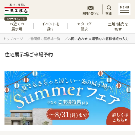
お問い合わせ
検索
来場予約はこちら
お近くの
イベントを
カタログ
土地・建売を
展示場
探す
請求
探す
トップページ
静岡県の展示場一覧
お問い合わせ 来場予約 お客様情報の入力
住宅展示場ご来場予約