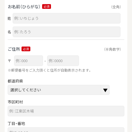
お名前（ひらがな）
（全角）
必須
姓
名
ご住所
（半角数字）
必須
〒
-
※郵便番号をご入力頂くと住所が自動表示されます。
都道府県
市区町村
丁目・番地