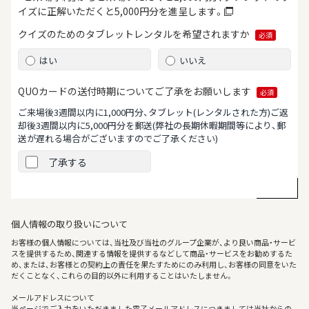
イズに正解いただくと5,000円分を進呈します。
クイズのためのタブレット
レンタルを希望されますか
必須
はい
いいえ
QUOカードの送付時期について
ご了承をお願いします
必須
ご来場後3週間以内に1,000円分、タブレット(レンタルされた方)ご返
却後3週間以内に5,000円分を郵送
(弊社の長期休暇期間等により、郵
送が遅れる場合がございますのでご了承ください)
了承する
個人情報の取り扱いについて
お客様の個人情報については、当社及び当社のグループ企業が、より良い商品・サービ
スを提供するため、関連する情報を提供するなどして商品・サービスをお勧めするた
め、または、お客様との契約上の責任を果たすためにのみ利用し、お客様の同意をいた
だくことなく、これらの目的以外に利用することはいたしません。
メールアドレスについて
当ページでご入力をいただきました電子メールアドレスにつきましては当社からの