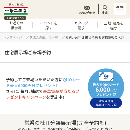
お問い合わせ
検索
来場予約はこちら
お近くの
イベントを
カタログ
土地・建売を
展示場
探す
請求
探す
トップページ
茨城県の展示場一覧
お問い合わせ 来場予約 お客様情報の入力
住宅展示場ご来場予約
予約してご来場いただいた方に
QUOカー
ド最大6000円分プレゼント！
さらに、毎月、抽選で
豪華賞品が当たるプ
レゼントキャンペーン
を実施中！
常磐の杜Ⅱ分譲展示場(完全予約制)
※WEB、または、お電話でご予約の上ご来場ください