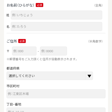
お名前（ひらがな）
（全角）
必須
姓
名
ご住所
（半角数字）
必須
〒
-
※郵便番号をご入力頂くと住所が自動表示されます。
都道府県
市区町村
丁目・番地