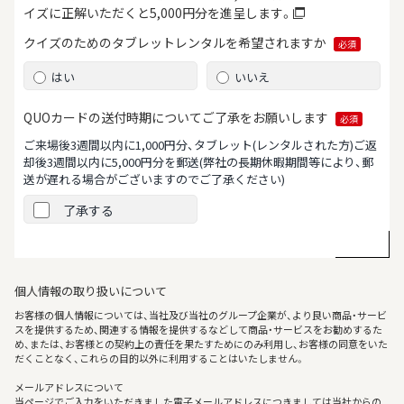
イズに正解いただくと5,000円分を進呈します。
クイズのためのタブレット
レンタルを希望されますか
必須
はい
いいえ
QUOカードの送付時期について
ご了承をお願いします
必須
ご来場後3週間以内に1,000円分、タブレット(レンタルされた方)ご返
却後3週間以内に5,000円分を郵送
(弊社の長期休暇期間等により、郵
送が遅れる場合がございますのでご了承ください)
了承する
個人情報の取り扱いについて
お客様の個人情報については、当社及び当社のグループ企業が、より良い商品・サービ
スを提供するため、関連する情報を提供するなどして商品・サービスをお勧めするた
め、または、お客様との契約上の責任を果たすためにのみ利用し、お客様の同意をいた
だくことなく、これらの目的以外に利用することはいたしません。
メールアドレスについて
当ページでご入力をいただきました電子メールアドレスにつきましては当社からの