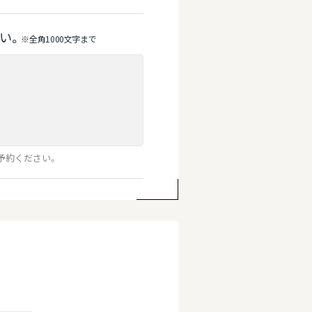
い。
※全⾓1000⽂字まで
予約ください。