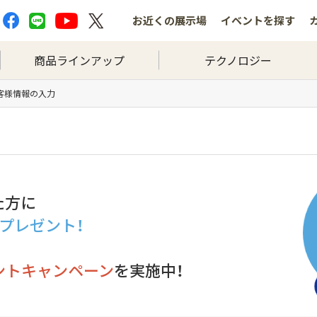
お近くの
展示場
イベントを
探す
商品ラインアップ
テクノロジー
お客様情報の入力
た方に
分プレゼント！
ントキャンペーン
を実施中！