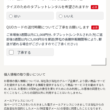
クイズのためのタブレット
レンタルを希望されますか
必須
はい
いいえ
QUOカードの送付時期について
ご了承をお願いします
必須
ご来場後3週間以内に1,000円分、タブレット(レンタルされた方)ご返
却後3週間以内に5,000円分を郵送
(弊社の長期休暇期間等により、郵
送が遅れる場合がございますのでご了承ください)
了承する
個人情報の取り扱いについて
お客様の個人情報については、当社及び当社のグループ企業が、より良い商品・サービ
スを提供するため、関連する情報を提供するなどして商品・サービスをお勧めするた
め、または、お客様との契約上の責任を果たすためにのみ利用し、お客様の同意をいた
だくことなく、これらの目的以外に利用することはいたしません。
メールアドレスについて
当ページでご入力をいただきました電子メールアドレスにつきましては当社からの
広告宣伝を目的としたメール（特定電子メール）の受信に同意したこととなります。