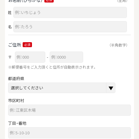
（全角）
姓
名
ご住所
（半角数字）
必須
〒
-
※郵便番号をご入力頂くと住所が自動表示されます。
都道府県
市区町村
丁目・番地