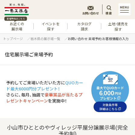
お問い合わせ
検索
来場予約はこちら
お近くの
イベントを
カタログ
土地・建売を
展示場
探す
請求
探す
トップページ
栃木県の展示場一覧
お問い合わせ 来場予約 お客様情報の入力
住宅展示場ご来場予約
予約してご来場いただいた方に
QUOカー
ド最大6000円分プレゼント！
さらに、毎月、抽選で
豪華賞品が当たるプ
レゼントキャンペーン
を実施中！
小山市ひととのやヴィレッジ平屋分譲展示場(完全
予約制)