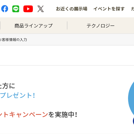
お近くの
展示場
イベントを
探す
商品ラインアップ
テクノロジー
 お客様情報の入力
た方に
分プレゼント！
ントキャンペーン
を実施中！