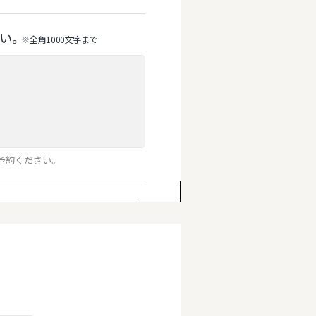
い。
※全⾓1000⽂字まで
予約ください。