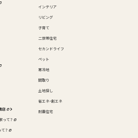
インテリア
リビング
子育て
二世帯住宅
セカンドライフ
ペット
寒冷地
間取り
土地探し
省エネ・創エネ
工務店
耐震住宅
家って？
って？