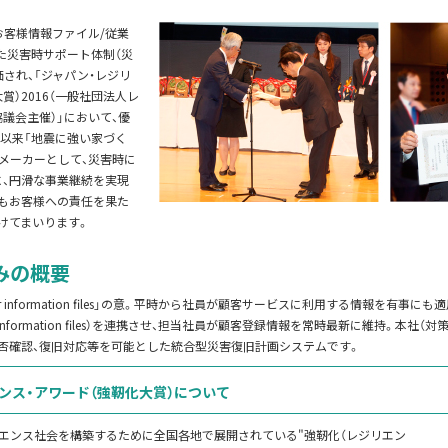
IF(お客様情報ファイル/従業
た災害時サポート体制（災
価され、「ジャパン・レジリ
賞）2016（一般社団法人レ
議会主催）」において、優
以来「地震に強い家づく
メーカーとして、災害時に
、円滑な事業継続を実現
もお客様への責任を果た
けてまいります。
みの概要
ustomer information files」の意。平時から社員が顧客サービスに利用する情報を有
ee information files）を連携させ、担当社員が顧客登録情報を常時最新に維持。本
否確認、復旧対応等を可能とした統合型災害復旧計画システムです。
ンス・アワード（強靭化大賞）について
エンス社会を構築するために全国各地で展開されている"強靭化（レジリエン