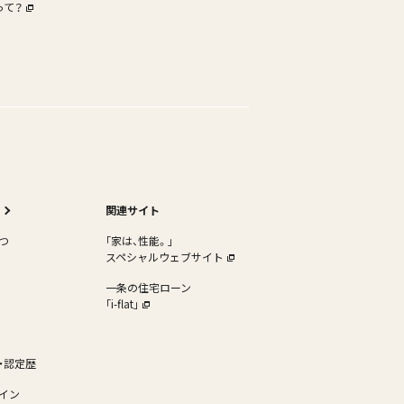
って？
関連サイト
つ
｢家は、性能。｣
スペシャルウェブサイト
一条の住宅ローン
｢i-flat｣
・認定歴
イン