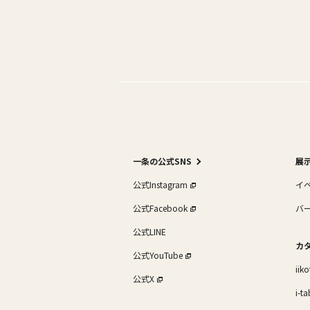
一条の公式SNS
展
公式Instagram
イ
公式Facebook
バ
公式LINE
カ
公式YouTube
iik
公式X
i-ta