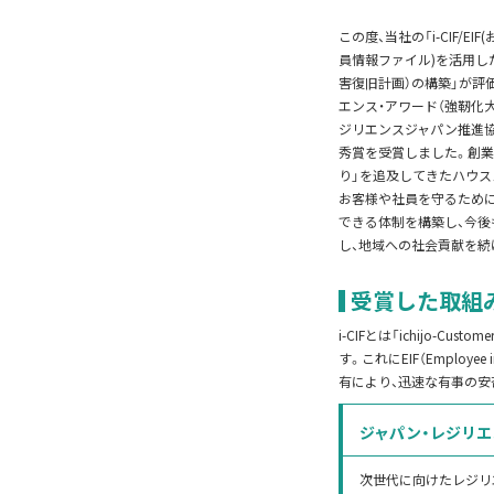
この度、当社の「i-CIF/E
員情報ファイル)を活用し
害復旧計画）の構築」が評
エンス・アワード（強靭化大
ジリエンスジャパン推進協
秀賞を受賞しました。創業
り」を追及してきたハウス
お客様や社員を守るために
できる体制を構築し、今後
し、地域への社会貢献を続
受賞した取組
i-CIFとは「ichijo-C
す。これにEIF（Employ
有により、迅速な有事の安
ジャパン・レジリエ
次世代に向けたレジリ