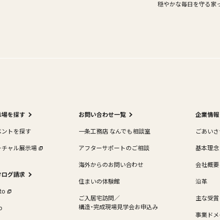
穏やかな毎日を守る家
示場を探す
お問い合わせ一覧
企業情報
ベントを探す
一条工務店 なんでも相談室
ごあいさ
ーチャル展示場
アフターサポートのご相談
基本理念
海外からのお問い合わせ
会社概要
タログ請求
住まいの体験館
沿革
oto
ご入居宅訪問／
主な受賞
構造・完成現場見学会お申込み
b
事業ドメ