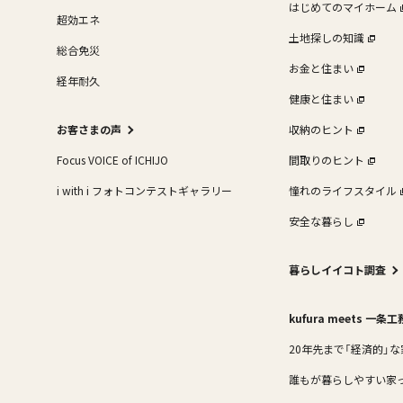
はじめてのマイホーム
超効エネ
土地探しの知識
総合免災
お金と住まい
経年耐久
健康と住まい
お客さまの声
収納のヒント
Focus VOICE of ICHIJO
間取りのヒント
i with i フォトコンテストギャラリー
憧れのライフスタイル
安全な暮らし
暮らしイイコト調査
kufura meets 一条
20年先まで「経済的」な
誰もが暮らしやすい家