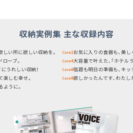
収納実例集
主な収録内容
欲しい所に欲しい収納を。
お気に入りの食器も、美し
2
Case
ドローブ。
大容量で叶えた、「ホテル
4
Case
てにうれしい収納！
宿題も明日の準備も、キッ
6
Case
て楽しむ幸せ。
欲しかったんです、わたし
8
Case
るように。