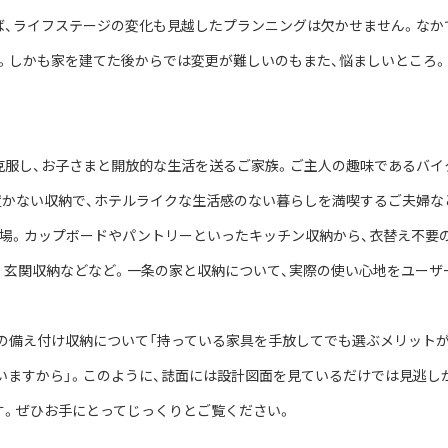
ば、ライフステージの変化も見越したプランニングは欠かせません。なか
。しかも家を建てた後からでは変更が難しいのもまた、悩ましいところ
克服し、お子さまと開放的な生活を送るご家族。ご主人の趣味であるバイ
かない収納で、ホテルライクな生活感のない暮らしを満喫するご夫婦など。
場。カップボードやパントリーといったキッチン収納から、衣替え不要
く玄関収納などなど。一条の家と収納について、実際の使い心地をユーザ
の備え付け収納について「持っている家具を手放してでも選ぶメリットが
ゃいますから」。このように、誌面には設計図面を見ているだけでは見逃し
す。ぜひお手にとってじっくりとご覧ください。