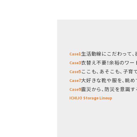
生活動線にこだわって、
1
Case
衣替え不要！余裕のワー
3
Case
ここも、あそこも、子育
5
Case
大好きな靴や服を、眺め
7
Case
震災から、防災を意識す
9
Case
ICHIJO Storage Lineup