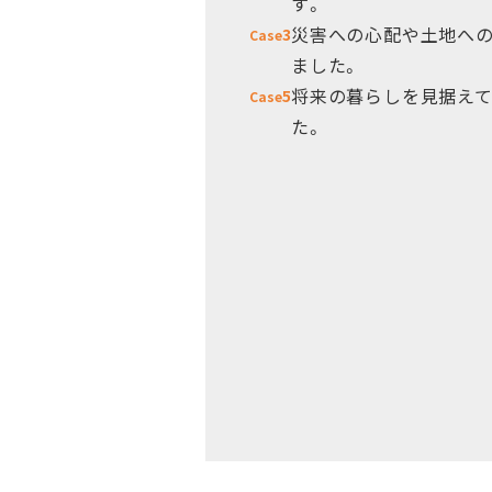
す。
災害への心配や土地へ
3
Case
ました。
将来の暮らしを見据え
5
Case
た。