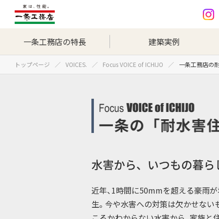
一条工務店の特長
建築実例
トップページ
VOICES.
Focus VOICE of ICHIJO
一条工務店の
近年、1時間に50mmを超える豪雨
生。今や水害への対策は欠かせない
こるかわからない水害から、家族と