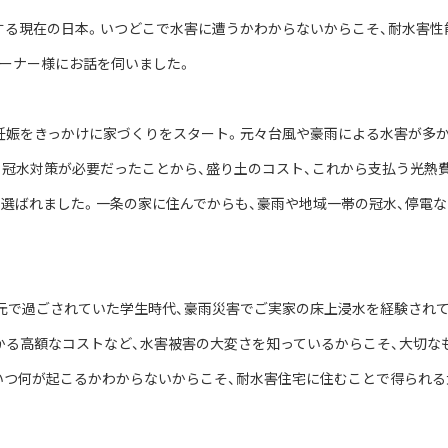
する現在の日本。いつどこで水害に遭うかわからないからこそ、耐水害性
ーナー様にお話を伺いました。
の妊娠をきっかけに家づくりをスタート。元々台風や豪雨による水害が多
冠水対策が必要だったことから、盛り土のコスト、これから支払う光熱
を選ばれました。一条の家に住んでからも、豪雨や地域一帯の冠水、停電
元で過ごされていた学生時代、豪雨災害でご実家の床上浸水を経験され
かる高額なコストなど、水害被害の大変さを知っているからこそ、大切な
いつ何が起こるかわからないからこそ、耐水害住宅に住むことで得られる