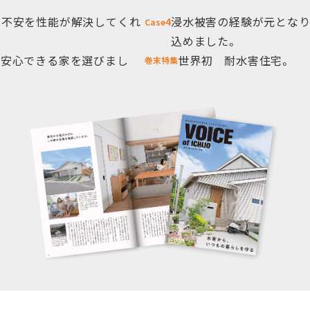
の不安を性能が解決してくれ
浸水被害の経験が元となり
4
Case
込めました。
て安心できる家を選びまし
世界初 耐水害住宅。
巻末特集