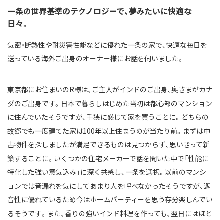
一条の世界基準のテクノロジーで、夢みたいに快適な
日々。
気密・断熱性や耐災害性能などに優れた一条の家で、快適な毎日を
送っている海外ご出身のオーナー様にお話を伺いました。
東京都にお住まいのR様は、ご主人がインドのご出身、奥さまがカナ
ダのご出身です。日本で暮らしはじめた当初は都心部のマンション
に住んでいたそうですが、手狭に感じて家を買うことに。どちらの
故郷でも一度建てた家は100年以上住まうのが当たり前。まずは中
古物件を探しましたが満足できるものは見つからず、思いきって新
築することに。いくつかの住宅メーカーで話を聞いた中で「性能に
特化した強い意気込み」に深く共感し、一条を選択。以前のマンシ
ョンでは音漏れを気にしてあまり人を呼べなかったそうですが、遮
音性に優れているため今はホームパーティーを思う存分楽しんでい
るそうです。また、香りの強いインド料理を作っても、翌日にはほと