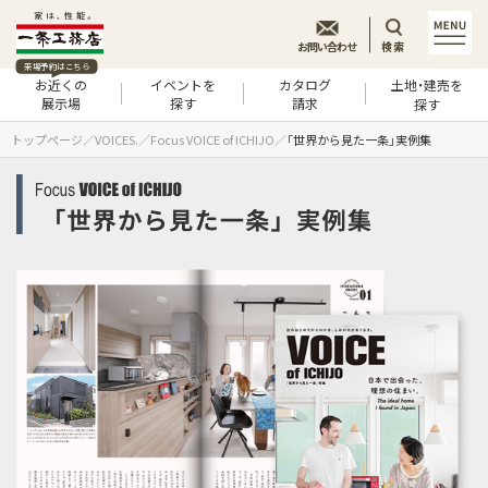
お問い合わせ
検索
来場予約はこちら
お近くの
イベントを
カタログ
土地・建売を
展示場
探す
請求
探す
トップページ
VOICES.
Focus VOICE of ICHIJO
「世界から見た一条」実例集