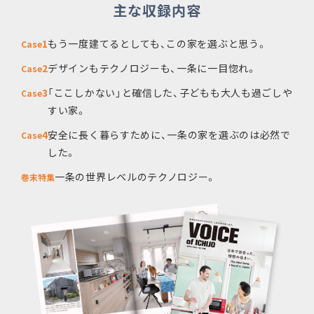
主な収録内容
1
もう一度建てるとしても、この家を選ぶと思う。
Case
2
デザインもテクノロジーも、一条に一目惚れ。
Case
3
「ここしかない」と確信した、子どもも大人も過ごしや
Case
すい家。
4
安全に長く暮らすために、一条の家を選ぶのは必然で
Case
した。
一条の世界レベルのテクノロジー。
巻末特集