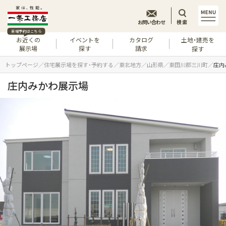
お問い合わせ
検索
来場予約はこちら
お近くの
イベントを
カタログ
土地・建売を
展示場
探す
請求
探す
トップページ
住宅展示場を探す・予約する
東北地方
山形県
東田川郡三川町
庄内
庄内みかわ展示場