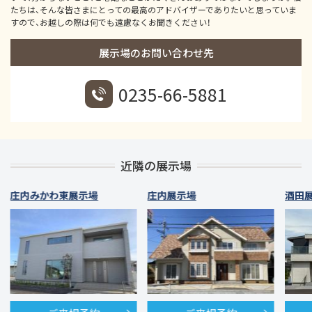
たちは、そんな皆さまにとっての最高のアドバイザーでありたいと思っていま
すので、お越しの際は何でも遠慮なくお聞きください！
展示場のお問い合わせ先
0235-66-5881
近隣の展示場
庄内みかわ東展示場
庄内展示場
酒田