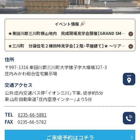
イベント情報
★東田川郡三川町横山地内 完成現場見学会開催【GRAND SMART】★
平
★三川町 分譲住宅２棟同時見学会【２階・平屋建て】★
～リアルサイズのお家を見学しましょう！～
住所
〒997-1316 東田川郡三川町大字猪子字大堰端327-3
庄内みかわ総合住宅展示場
交通アクセス
公共:庄内交通バス停「イオン三川」下車、徒歩約5分
車:山形自動車道「庄内空港インター」より5分
TEL
0235-66-5881
FAX
0235-66-5782
ご来場予約はコチラ