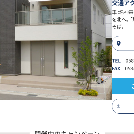
交通ア
車 :名神
を北へ。「
そば。
TEL
058
FAX
058
開催中のキャンペーン