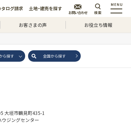
カタログ
請求
土地・建売を
探す
お問い合わせ
検索
お客さまの声
お役立ち情報
から探す
全国から探す
805 大垣市鶴見町435-1
ハウジングセンター