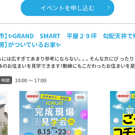
イベントを申し込む
】✨GRAND SMART 平屋２９坪 勾配天井
房】がついているお家✨
ちには広すぎてあまり参考にならない。。。そんな方にぴ ったり
条のお住まいを見学できます！動線にもこだわったお住まいを是
10:00 ～ 17:00
時間