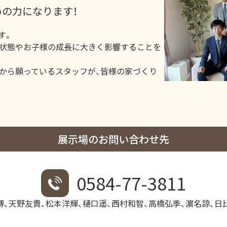
の力になります！
す。
康状態やお子様の成長に大きく影響することを
心から願っているスタッフが、皆様の家づくり
展示場のお問い合わせ先
0584-77-3811
博、天野友貴、松本洋輝、樋口遥、西村和智、高橋弘季、濵名諒、日