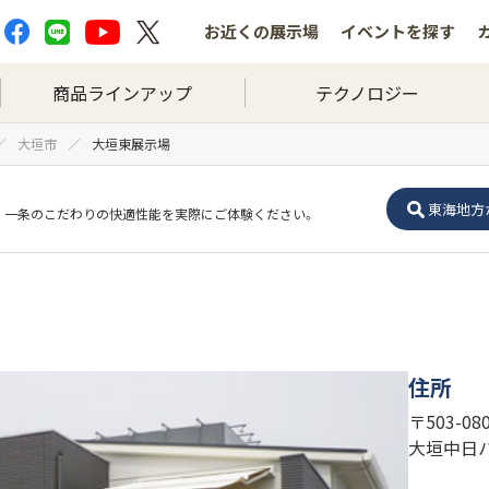
お近くの
展示場
イベントを
探す
商品ラインアップ
テクノロジー
大垣市
大垣東展示場
東海地方
一条のこだわりの快適性能を実際にご体験ください。
住所
〒503-0
大垣中日