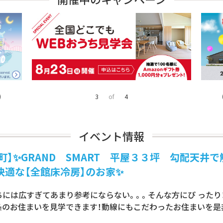
4
of
4
イベント情報
】✨GRAND SMART 平屋３３坪 勾配天井
快適な【全館床冷房】のお家✨
ちには広すぎてあまり参考にならない。。。そんな方にぴ ったり
条のお住まいを見学できます！動線にもこだわったお住まいを是