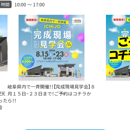
10:00 ～ 17:00
時間
岐阜県内で一斉開催！！【完成現場見学会】８
配天
月１５日~２３日まで！ご予約はコチラか
った
ら！！
冷