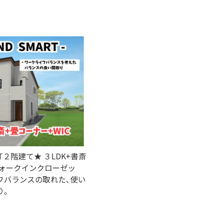
RT２階建て★ ３LDK+書斎
ウォークインクローゼッ
フバランスの取れた、使い
り。