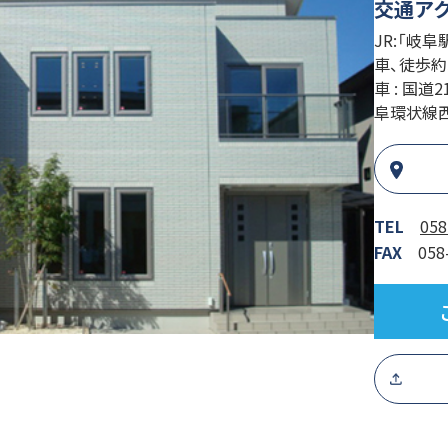
交通ア
JR:「岐
車、徒歩約
車 : 国
阜環状線西
TEL
058
FAX
058