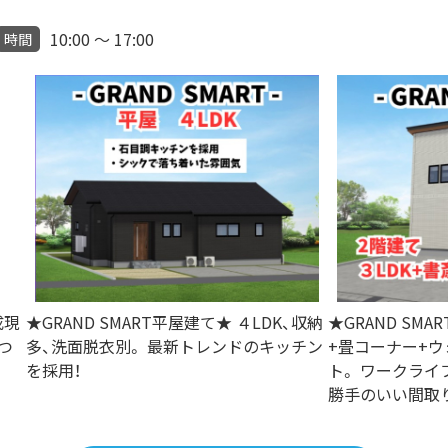
10:00 ～ 17:00
時間
成現
★GRAND SMART平屋建て★ ４LDK、収納
★GRAND SMA
つ
多、洗面脱衣別。 最新トレンドのキッチン
+畳コーナー+
を採用！
ト。 ワークライ
勝手のいい間取