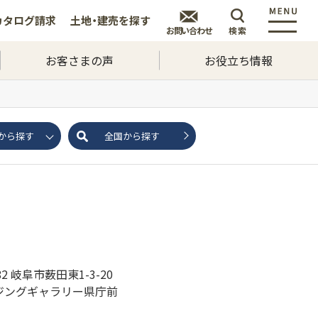
カタログ
請求
土地・建売を
探す
お問い合わせ
検索
お客さまの声
お役立ち情報
から探す
全国から探す
382 岐阜市薮田東1-3-20
ジングギャラリー県庁前