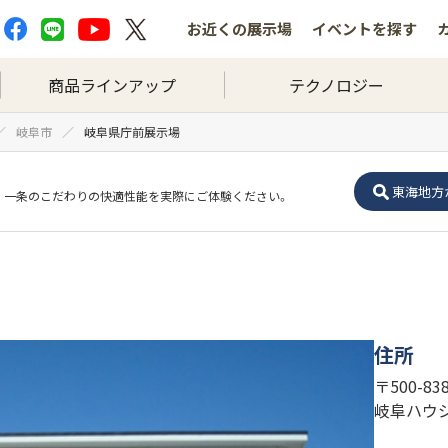
お近くの
展示場
イベントを
探す
商品ラインアップ
テクノロジー
岐阜市
岐阜県庁前展示場
東海地方
一条のこだわりの快適性能を実際にご体験ください。
住所
〒500-8
岐阜ハウ