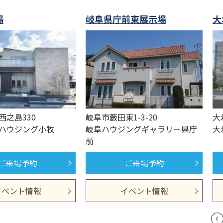
場
岐阜県庁前東展示場
大
西之島330
岐阜市藪田東1-3-20
大
ハウジング小牧
岐阜ハウジングギャラリー県庁
大
前
ご来場予約
ご来場予約
イベント情報
イベント情報