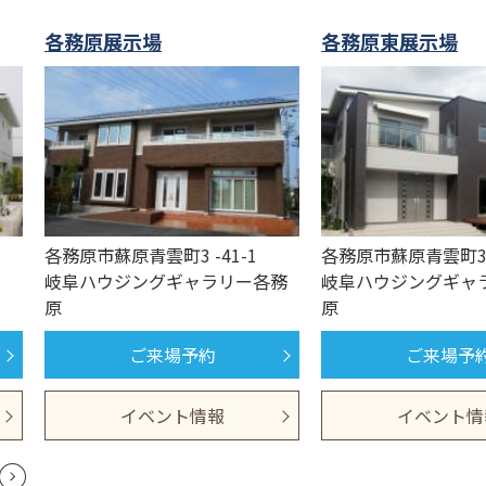
各務原展示場
各務原東展示場
各務原市蘇原青雲町3 -41-1
各務原市蘇原青雲町3-
岐阜ハウジングギャラリー各務
岐阜ハウジングギャ
原
原
ご来場予約
ご来場予
イベント情報
イベント情