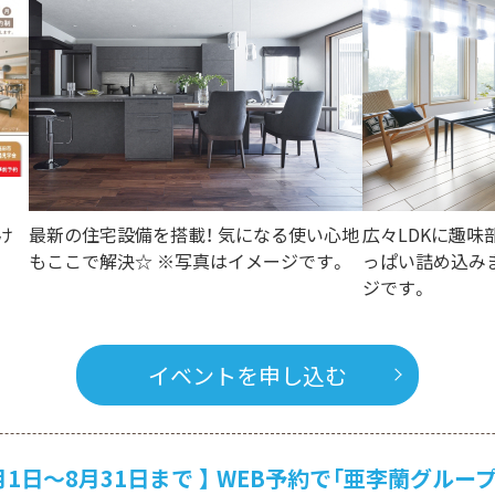
け
最新の住宅設備を搭載！ 気になる使い心地
広々LDKに趣味部
もここで解決☆ ※写真はイメージです。
っぱい詰め込み
ジです。
イベントを申し込む
8月31日まで 】 WEB予約で「亜李蘭グループの商