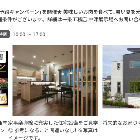
示場WEB予約キャンペーン」を開催★ 美味しいお肉を食べて、暑い
諸条件がございます。 詳細は一条工務店 中津展示場へお問い合
10:00 ～ 17:00
時間
亜李
家事楽導線に充実した住宅設備をご見学
将来的なお家づ
ゼン
◎ 参考になること間違いなし！ ※写真は
イメージです。