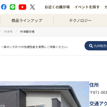
お近くの
展示場
イベントを
探す
商品ラインアップ
テクノロジー
中津市
中津展示場
九州地方
一条のこだわりの快適性能を実際にご体験ください。
住所
〒871-0
交通ア