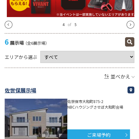
4
of
5
6
展示場
（全6展示場）
エリアから選ぶ
並べかえ
佐世保展示場
佐世保市大和町875-2
NBCハウジングさせぼ大和町会場
ご来場予約