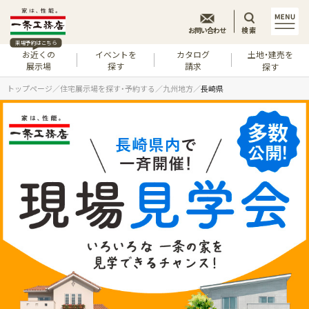
お問い合わせ
検索
来場予約はこちら
お近くの
イベントを
カタログ
土地・建売を
展示場
探す
請求
探す
トップページ
住宅展示場を探す・予約する
九州地方
長崎県