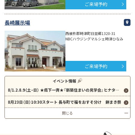
ご来場予約
長崎展示場
西彼杵郡時津町日並郷1320-31
NBCハウジングマルシェ時津ひなみ
ご来場予約
イベント情報
8/1.2.8.9（土・日） ★県下一斉★『新築住まいの見学会』ヒナタヒルズ長与～開放感のある吹き抜け～ クイズに答えて5000円分QUOカードプレゼント！
8月23日（日）10:30スタート 長与町で福をおすそ分け 餅まき祭
閉じる