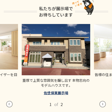
私たちが展示場で
お待ちしています
バイザーを目
皆様の住ま
重厚で上質な雰囲気を醸し出す 本物志向の
モデルハウスです。
佐世保東展示場
1
of
2