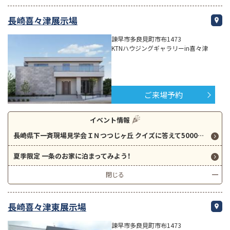
長崎喜々津展示場
諫早市多良見町市布1473
KTNハウジングギャラリーin喜々津
ご来場予約
イベント情報
長崎県下一斉現場見学会ＩＮつつじヶ丘 クイズに答えて5000円分QUOカードプレゼント！ 古賀団地バス停徒歩10分圏内 ４ＬＤＫ+書斎付きの平屋！
夏季限定 一条のお家に泊まってみよう！
閉じる
長崎喜々津東展示場
諫早市多良見町市布1473