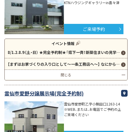
KTNハウジングギャラリーin喜々津
ご来場予約
イベント情報
8/1.2.8.9（土・日） ★完全予約制★『県下一斉！新築住まいの見学会』in愛野 クイズに答えて5000円分QUOカードプレゼント！
【まずはお家づくりの入り口として～一条工務店へ～】 なにから始めたら良いのか分かりづらいのが家づくり。。。
閉じる
雲仙市愛野分譲展示場(完全予約制)
雲仙市愛野町乙字小無田口1263-14
※WEB、または、お電話でご予約の上
ご来場ください