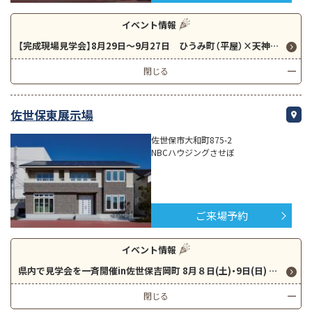
イベント情報
【完成現場見学会】8月29日～9月27日 ひうみ町（平屋）×天神町（2階建て） 暑い夏にも快適な「全館さらぽか空調」をご体感頂きながらご見学いただけます！
閉じる
佐世保東展示場
佐世保市大和町875-2
NBCハウジングさせぼ
ご来場予約
イベント情報
県内で見学会を一斉開催in佐世保吉岡町 8月８日(土)・9日(日) クイズに答えて5000円分QUOカードプレゼント 2階建て3LDK＋タタミコーナー高性能×新価格のHUGme要チェック！
閉じる