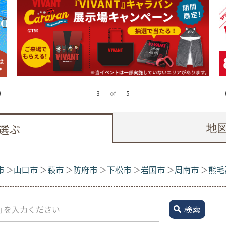
4
of
5
地
選ぶ
市
山口市
萩市
防府市
下松市
岩国市
周南市
熊毛
検索