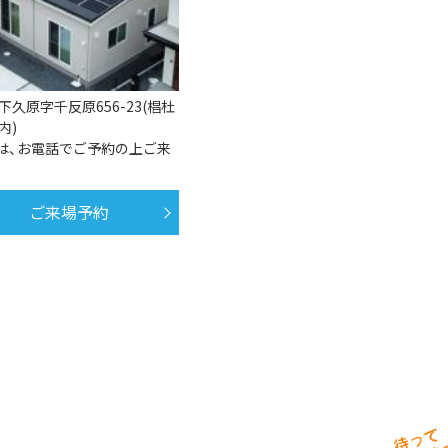
久原字千反原656-23(椙杜
内)
たは、お電話でご予約の上ご来
ご来場予約