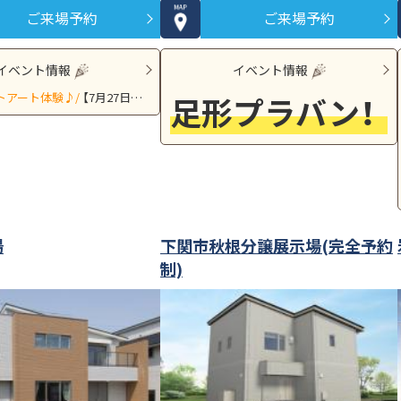
ご来場予約
ご来場予約
イベント情報
イベント情報
クオカードプレゼント⭐
トアート体験♪/
【7月27日～31日in萩市江向】【8月10日11日,14日15日inサエラ】【8月17日～23日in防府市沖今宿】
足形プラバン！キーホルダーづくり♬
月16日(日)】
クオカードプレゼント⭐
日(日)】
場
下関市秋根分譲展示場(完全予約
制)