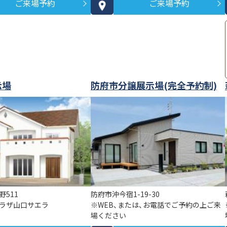
ご来場予約
ご来場予約
示場
防府市分譲展示場(完全予約制)
511
防府市沖今宿1-19-30
ラザ山口サエラ
※WEB、または、お電話でご予約の上ご来
場ください