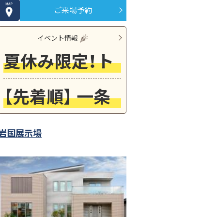
ご来場予約
イベント情報
夏休み限定！トミカ釣り＆ガラポン抽選inサエラ
【先着順】 一条の見学会&宿泊体験会を開催！
岩国展示場