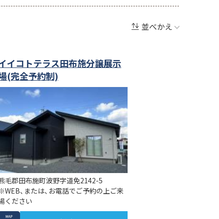
並べかえ
イイコトテラス田布施分譲展示
場(完全予約制)
熊毛郡田布施町波野字道免2142-5
※WEB、または、お電話でご予約の上ご来
場ください