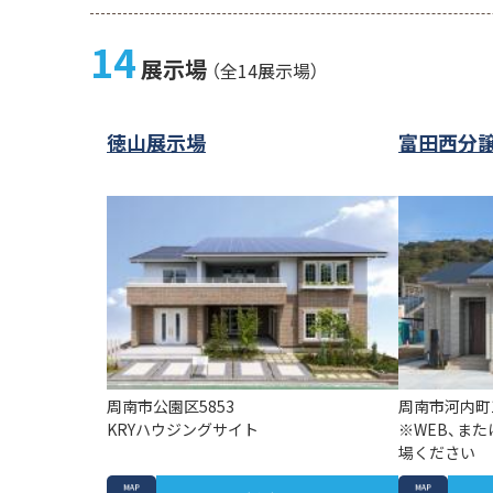
14
展示場
（全14展示場）
徳山展示場
富田西分譲
周南市公園区5853
周南市河内町1
KRYハウジングサイト
※WEB、ま
場ください