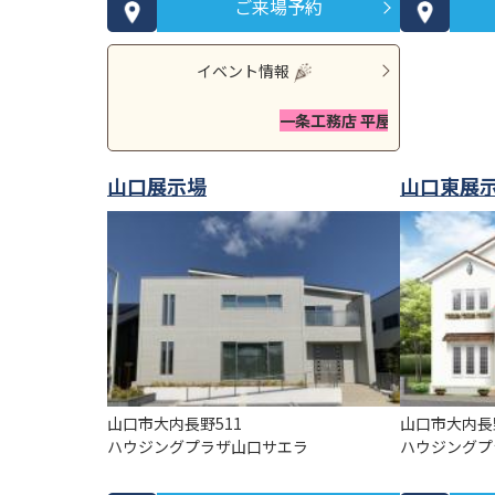
ご来場予約
イベント情報
一条工務店 平屋見学会 8/14-21【無料】
山口展示場
山口東展
山口市大内長野511
山口市大内長野
ハウジングプラザ山口サエラ
ハウジングプ