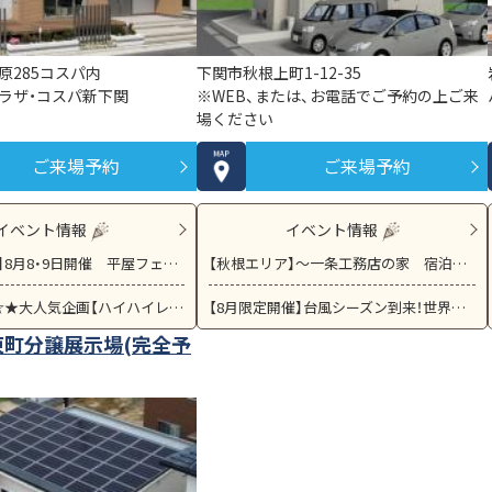
原285コスパ内
下関市秋根上町1-12-35
ラザ・コスパ新下関
※WEB、または、お電話でご予約の上ご来
場ください
ご来場予約
ご来場予約
イベント情報
イベント情報
【長府エリア】8月8・9日開催 平屋フェス！！
【秋根エリア】～一条工務店の家 宿泊体験会～
【平日開催】☆★大人気企画【ハイハイレース】開催★☆参加者特典あり★☆
【8月限定開催】台風シーズン到来！世界初の「浮く家」で水害から日常を守る。耐水害住宅見学＆体験会
東町分譲展示場(完全予