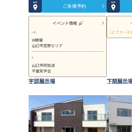
ご来場予約
イベント情報
⭐初めてのご参加で5,000円分の
\♪ファース
【8月8日(土)～8
W開催
山口市宮野エリア
⭐初めてのご参加で5000円分の
【8月22日(土)23
山口市阿知須
平屋見学会
宇部展示場
下関展示