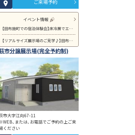
ご来場予約
イベント情報
【田布施町での宿泊体験会】床冷房でエアコンを付けない生活の体験可能♪
【リアルサイズ展示場のご見学♪】田布施町で26坪の平屋をご見学可能です！初めてご参加の方には5000円分の商品券をプレゼント！！
萩市分譲展示場(完全予約制)
萩市大字江向67-11
※WEB、または、お電話でご予約の上ご来
場ください