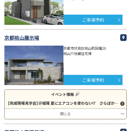
ご来場予約
京都桃山展示場
京都市伏見区桃山町因幡20
桃山六地蔵住宅博
ご来場予約
イベント情報
【完成現場見学会】＠城陽 夏にエアコンを使わない!? さらぽか空調の３LDL29坪の４人家族様仕様のお家です。
閉じる