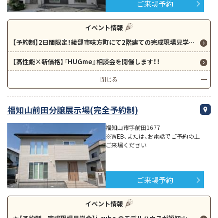
ご来場予約
イベント情報
【予約制】2日間限定！綾部市味方町にて2階建ての完成現場見学会を開催します！ ★2階建て 34坪 3LDK GRAND SMARTのお家★
【高性能×新価格】『HUGme』相談会を開催します！！
閉じる
福知山前田分譲展示場(完全予約制)
福知山市字前田1677
※WEB、または、お電話でご予約の上
ご来場ください
ご来場予約
イベント情報