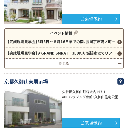
ご来場予約
イベント情報
【完成現場見学会】8月8日～８月16日までの間、長岡京市滝ノ町にて2階建て34坪 GRAND SMRATの新築引渡し前の物件を見学できます！！
【完成現場見学会】★GRAND SMRAT 3LDK★ 城陽市にてリアルサイズのお家を見学できます！実際に家具や家電も配置済です！！
閉じる
京都久御山東展示場
久世郡久御山町森大内197-1
ABCハウジング京都・久御山住宅公園
ご来場予約