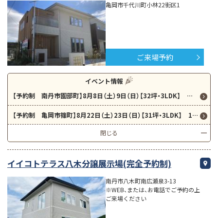
亀岡市千代川町小林22街区1
ご来場予約
イベント情報
【予約制 南丹市園部町】8月8日（土）9日（日）【32坪・3LDK】 家事楽、1階完結型回遊動線のハグミー！
【予約制 亀岡市篠町】8月22日（土）23日（日）【31坪・3LDK】 18帖の広々LDKのスマイルプラス！
閉じる
イイコトテラス八木分譲展示場(完全予約制)
南丹市八木町南広瀬泉3-13
※WEB、または、お電話でご予約の上
ご来場ください