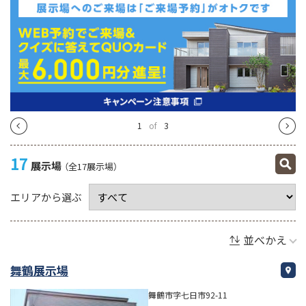
1
of
3
17
展示場
（全17展示場）
エリアから選ぶ
並べかえ
舞鶴展示場
舞鶴市字七日市92-11