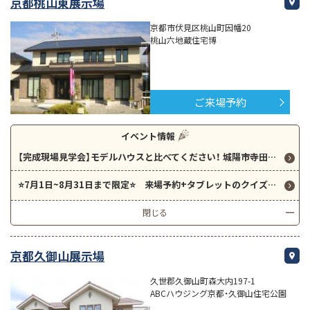
京都桃山東展示場
京都市伏見区桃山町因幡20
桃山六地蔵住宅博
ご来場予約
イベント情報
【完成現場見学会】モデルハウスと比べてください！ 城陽市寺田にて３０坪 GRAND SMARTの宿泊体験棟を見学できます！ご予約お待ちしております！
⭐7月1日~8月31日まで限定⭐ 来場予約+タブレットのクイズに全問正解で、今なら最大6000円分のクオカードプレゼント！ 補助金や住宅ローンのご相談も承っております。
閉じる
京都久御山展示場
久世郡久御山町森大内197-1
ABCハウジング京都・久御山住宅公園