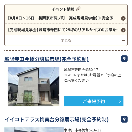
イベント情報
【8月8日～16日 長岡京市滝ノ町 完成現場見学会】※完全予約制 約33坪・4LDKの「GRAND SMART」の現場見学会に是非ご参加下さい！
【完成現場見学会】城陽市寺田にて29坪のリアルサイズのお家を見学できます！
閉じる
城陽寺田今橋分譲展示場(完全予約制)
城陽市寺田今橋80-17
※WEB、または、お電話でご予約の上
ご来場ください
ご来場予約
イイコトテラス梅美台分譲展示場(完全予約制)
木津川市梅美台6-16-13