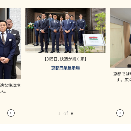
【365日、快適が続く家】
京都四条展示場
京都では
す。 
快適な住環境
ス。
1
of
8