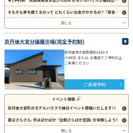
★【予約制 完成現場見学会】i-cube のモデルハウスが福知山市前田でご見学いただけます！！★
そもそも家を建てるのって どれくらいお金がかかるの？ 『資金計画相談会』開催！！
閉じる
京丹後大宮分譲展示場(完全予約制)
京丹後市大宮町周枳1605-9
※WEB、または、お電話でご予約の上
ご来場ください
ご来場予約
イベント情報
京丹後大宮町のモデルハウスで縁日イベント開催いたします！！
夏はさらさら、冬はぽかぽか 『全館さらぽか空調』を体験しよう！
閉じる