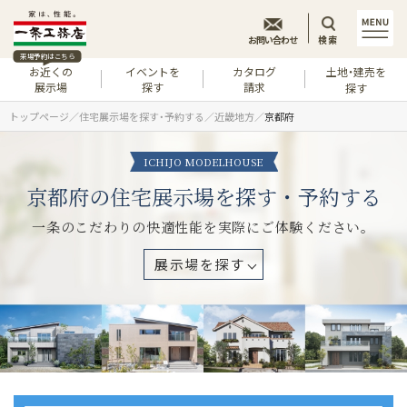
お問い合わせ
検索
来場予約はこちら
お近くの
イベントを
カタログ
土地・建売を
展示場
探す
請求
探す
トップページ
住宅展示場を探す・予約する
近畿地方
京都府
ICHIJO MODELHOUSE
京都府の住宅展示場を探す・予約する
一条のこだわりの快適性能を実際にご体験ください。
展示場を探す