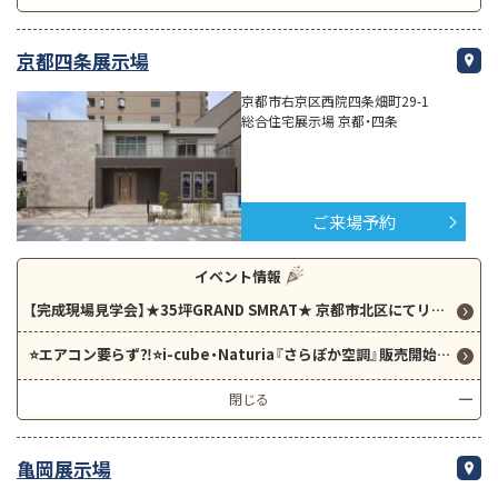
京都四条展示場
京都市右京区西院四条畑町29-1
総合住宅展示場 京都・四条
ご来場予約
イベント情報
【完成現場見学会】★35坪GRAND SMRAT★ 京都市北区にてリアルサイズのお家を見学できます！ぜひモデルハウスと比べてみてください！
⭐️エアコン要らず⁈⭐️i-cube・Naturia『さらぽか空調』販売開始！⭐️
閉じる
亀岡展示場