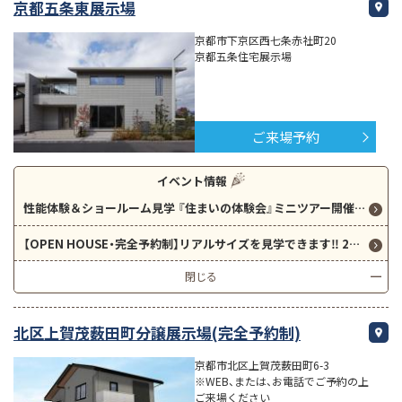
京都五条東展示場
京都市下京区西七条赤社町20
京都五条住宅展示場
ご来場予約
イベント情報
性能体験＆ショールーム見学 『住まいの体験会』ミニツアー開催！！
【OPEN HOUSE・完全予約制】リアルサイズを見学できます‼ 2階建てグランスマート‼
閉じる
北区上賀茂薮田町分譲展示場(完全予約制)
京都市北区上賀茂薮田町6-3
※WEB、または、お電話でご予約の上
ご来場ください