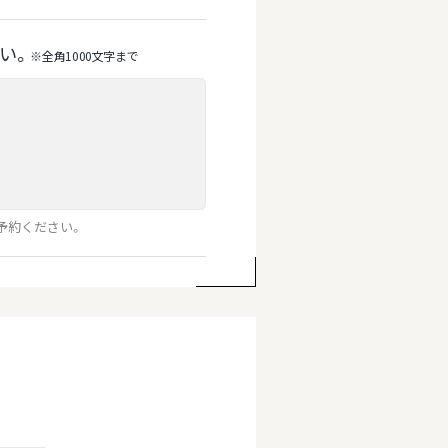
い。
※全⾓1000⽂字まで
予約ください。