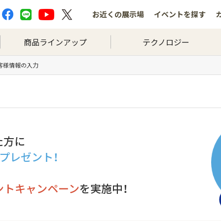
お近くの
展示場
イベントを
探す
商品ラインアップ
テクノロジー
お客様情報の入力
た方に
分プレゼント！
ントキャンペーン
を実施中！