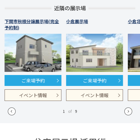
近隣の展示場
下関市秋根分譲展示場(完全
小倉展示場
小倉
予約制)
ご来場予約
ご来場予約
イベント情報
イベント情報
1
of
9