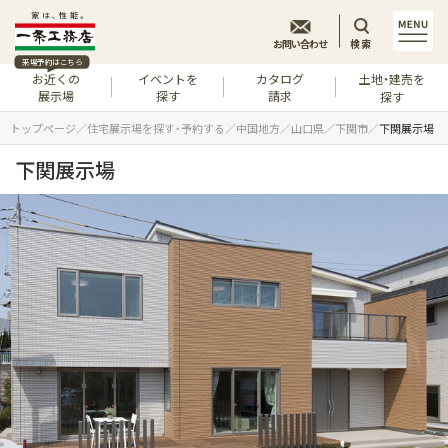
お問い合わせ
検索
来場予約はこちら
お近くの
イベントを
カタログ
土地・建売を
展示場
探す
請求
探す
トップページ
住宅展示場を探す・予約する
中国地方
山口県
下関市
下関展示場
下関展示場