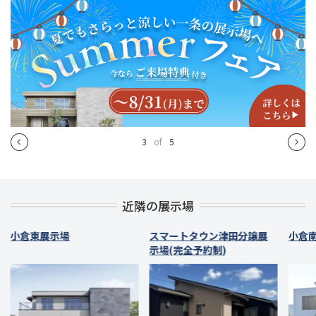
4
of
5
近隣の展示場
小倉東展示場
スマートタウン津田分譲展
小倉
示場(完全予約制)