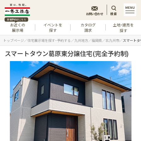
お問い合わせ
検索
来場予約はこちら
お近くの
イベントを
カタログ
土地・建売を
展示場
探す
請求
探す
トップページ
住宅展示場を探す・予約する
九州地方
福岡県
北九州市
スマートタ
スマートタウン葛原東分譲住宅(完全予約制)