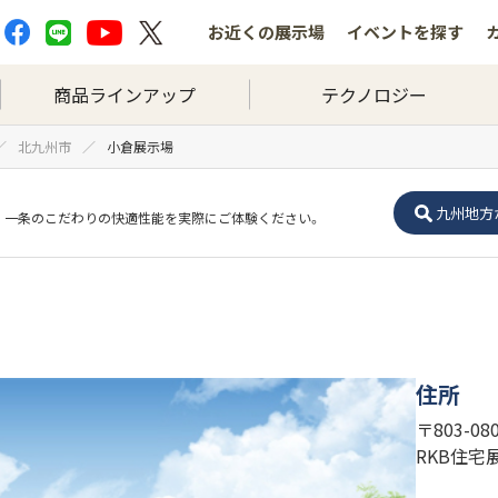
お近くの
展示場
イベントを
探す
商品ラインアップ
テクノロジー
北九州市
小倉展示場
九州地方
一条のこだわりの快適性能を実際にご体験ください。
住所
〒803-
RKB住宅