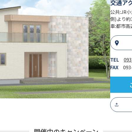
交通ア
公共:JR
側)より約
車:都市高
TEL
093
FAX
093
開催中のキャンペーン