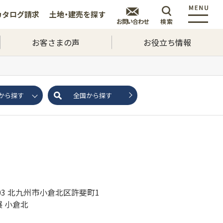
カタログ
請求
土地・建売を
探す
お問い合わせ
検索
お客さまの声
お役立ち情報
から探す
全国から探す
0803 北九州市小倉北区許斐町1
展 小倉北