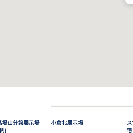
馬場山分譲展示場
小倉北展示場
ス
制)
宅