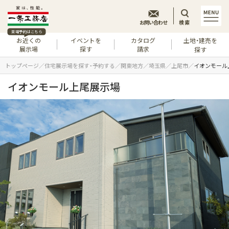
お問い合わせ
検索
来場予約はこちら
お近くの
イベントを
カタログ
土地・建売を
展示場
探す
請求
探す
トップページ
住宅展示場を探す・予約する
関東地方
埼玉県
上尾市
イオンモール
イオンモール上尾展示場