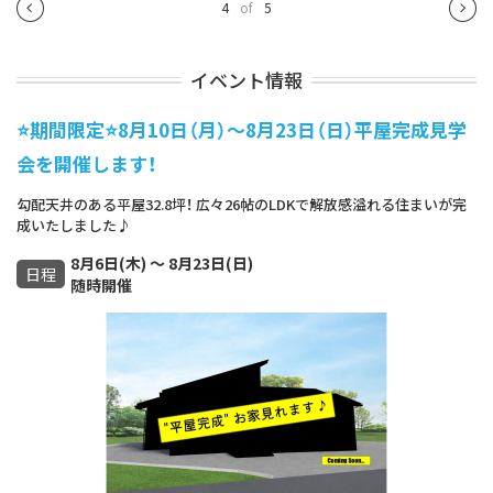
4
of
5
イベント情報
⭐期間限定⭐8月10日（月）～8月23日（日）平屋完成見学
会を開催します！
勾配天井のある平屋32.8坪！ 広々26帖のLDKで解放感溢れる住まいが完
成いたしました♪
8月6日(木) ～ 8月23日(日)
日程
随時開催