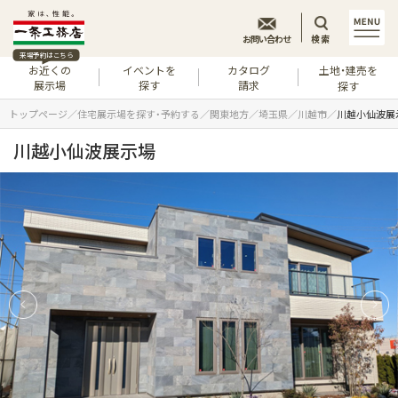
お問い合わせ
検索
来場予約はこちら
お近くの
イベントを
カタログ
土地・建売を
展示場
探す
請求
探す
トップページ
住宅展示場を探す・予約する
関東地方
埼玉県
川越市
川越小仙波展
川越小仙波展示場