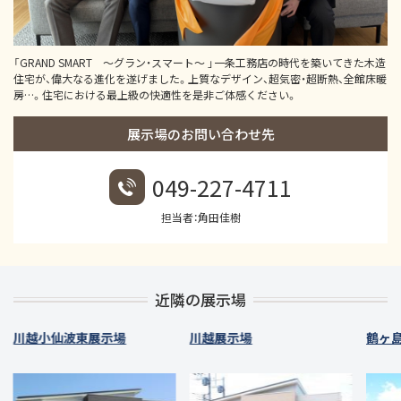
「GRAND SMART ～グラン・スマート～ 」一条工務店の時代を築いてきた木造
住宅が、偉大なる進化を遂げました。上質なデザイン、超気密・超断熱、全館床暖
房…。住宅における最上級の快適性を是非ご体感ください。
展示場のお問い合わせ先
049-227-4711
担当者：角田佳樹
近隣の展示場
川越小仙波東展示場
川越展示場
鶴ヶ