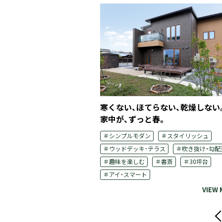
トインテリアで
寒くない、ほてらない、乾燥しない
せる住まい。
家中が、ずっと春。
＃スタイリッシュ
＃シンプルモダン
＃スタイリッシュ
井
＃30坪台
＃ウッドデッキ･テラス
＃吹き抜け・勾配
＃趣味を楽しむ
＃書斎
＃30坪台
＃アイ・スマート
VIEW MORE
VIEW
Pre