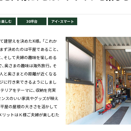
を楽しむ
30坪台
アイ・スマート
えて建替えを決めたK様。「これか
まず決めたのは平屋であること、
と、そして夫婦の趣味を愉しめる
で、奥さまの趣味は海外旅行。そ
主人と奥さまとの距離が近くなる
ージに行き来できるようにしまし
ンテリアをテーマに、収納を充実
センスのいい家具やグッズが映え
、平屋の屋根の大きさを活かして
メリットはＫ様ご夫婦が楽しむた