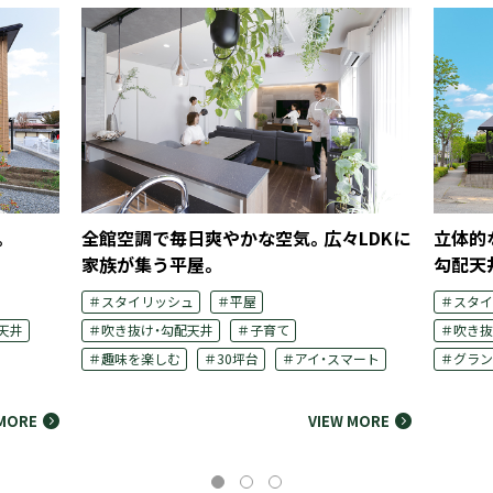
。
全館空調で毎日爽やかな空気。広々LDKに
立体的
家族が集う平屋。
勾配天
＃スタイリッシュ
＃平屋
＃スタイ
天井
＃吹き抜け・勾配天井
＃子育て
＃吹き抜
＃趣味を楽しむ
＃30坪台
＃アイ・スマート
＃グラン
 MORE
VIEW MORE
v