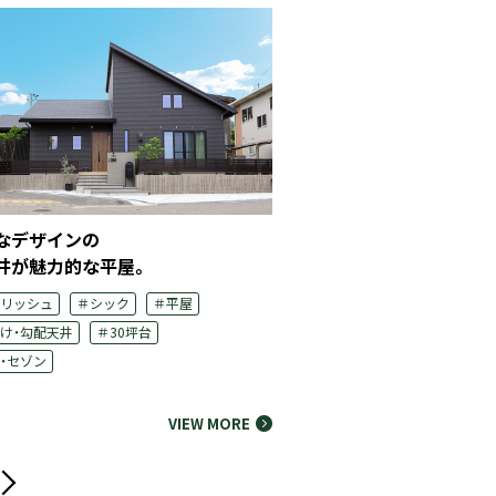
なデザインの
開放感と広いリビングを
井が魅力的な平屋。
実現した3階建て。
リッシュ
＃シック
＃平屋
＃シンプルモダン
＃スタイ
け・勾配天井
＃30坪台
＃3階建て
＃吹き抜け・勾配
・セゾン
＃アイ・スマート
VIEW MORE