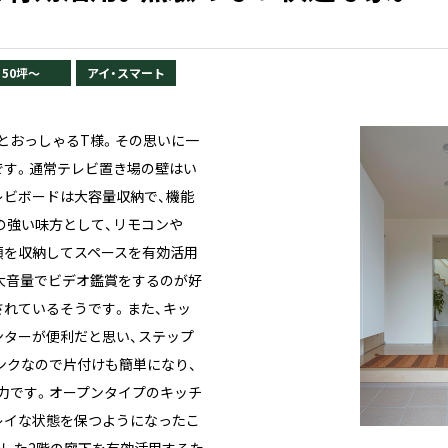
50坪〜
アイ・スマート
とおっしゃるT様。その思いに一
です。通常テレビ置き場の壁はい
レビボードは大容量収納で、機能
の強い味方として、リモコンや
類を収納してスペースを有効活用
大音量でビデオ鑑賞をするのが好
されているそうです。また、キッ
ンターが便利だと思い、ステップ
ンクなので片付けも簡単になり、
力です。オープンタイプのキッチ
レイな状態を保つようになったこ
面した2階の廊下を有効活用するた