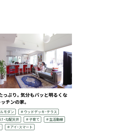
たっぷり。気分もパッと明るくな
「明るく開放的」をテー
キッチンの家。
り。
ルモダン
＃ウッドデッキ･テラス
＃シンプルモダン
＃ナチュ
け・勾配天井
＃子育て
＃生活動線
＃吹き抜け・勾配天井
＃子育
台
＃アイ・スマート
＃ペット
＃40坪台
＃アイ