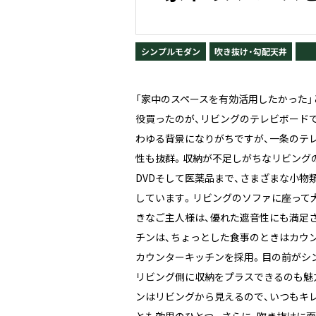
シンプルモダン
吹き抜け・勾配天井
「家中のスペースを有効活用したかった」
役買ったのが、リビングのテレビボード
わゆる背景になりがちですが、一条のテ
性も抜群。収納が不足しがちなリビング
DVDそして医薬品まで、さまざまな小物
しています。リビングのソファに座って
きなご主人様は、優れた遮音性にも満足
チンは、ちょっとした食事のときはカウ
カウンターキッチンを採用。目の前がシ
リビング側に収納をプラスできるのも魅
ンはリビングから見えるので、いつもキ
とも効果のひとつ。さらに、吹き抜けに