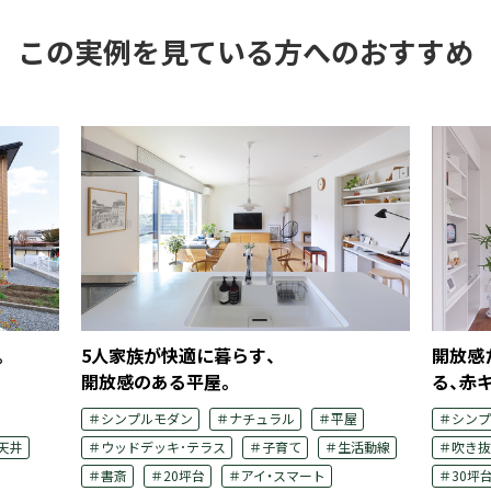
この実例を見ている方へのおすすめ
。
5人家族が快適に暮らす、
開放感
開放感のある平屋。
る、赤
＃シンプルモダン
＃ナチュラル
＃平屋
＃シンプ
天井
＃ウッドデッキ･テラス
＃子育て
＃生活動線
＃吹き抜
＃書斎
＃20坪台
＃アイ・スマート
＃30坪