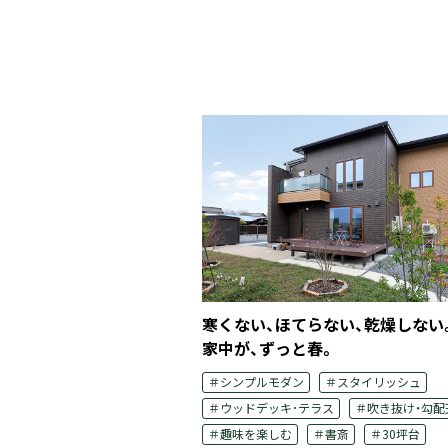
トインテリアで
寒くない、ほてらない、乾燥しない
せる住まい。
家中が、ずっと春。
＃スタイリッシュ
＃シンプルモダン
＃スタイリッシュ
井
＃30坪台
＃ウッドデッキ･テラス
＃吹き抜け・勾配
＃趣味を楽しむ
＃書斎
＃30坪台