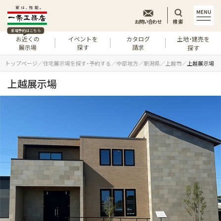
お問い合わせ
検索
来場予約はこちら
お近くの
イベントを
カタログ
土地・建売を
展示場
探す
請求
探す
トップページ
住宅展示場を探す・予約する
中部地方
新潟県
上越市
上越展示場
上越展示場