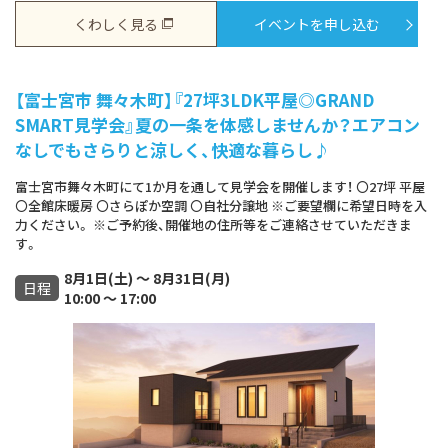
くわしく見る
イベントを申し込む
【富士宮市 舞々木町】『27坪3LDK平屋◎GRAND
SMART見学会』夏の一条を体感しませんか？エアコン
なしでもさらりと涼しく、快適な暮らし♪
富士宮市舞々木町にて1か月を通して見学会を開催します！ 〇27坪 平屋
〇全館床暖房 〇さらぽか空調 〇自社分譲地 ※ご要望欄に希望日時を入
力ください。 ※ご予約後、開催地の住所等をご連絡させていただきま
す。
8月1日(土) ～ 8月31日(月)
日程
10:00 ～ 17:00