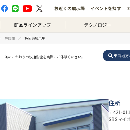
お近くの
展示場
イベントを
探す
商品ラインアップ
テクノロジー
静岡市
静岡東展示場
東海地方
一条のこだわりの快適性能を実際にご体験ください。
住所
〒421-0
SBSマイ