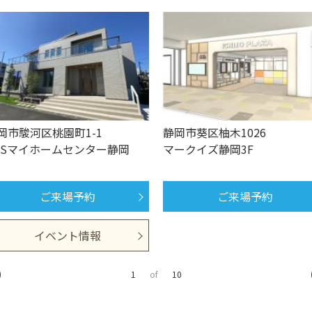
岡市駿河区桃園町1-1
静岡市葵区柚木1026
BSマイホームセンター静岡
マークイズ静岡3F
ご来場予約
ご来場予約
イベント情報
1
of
10