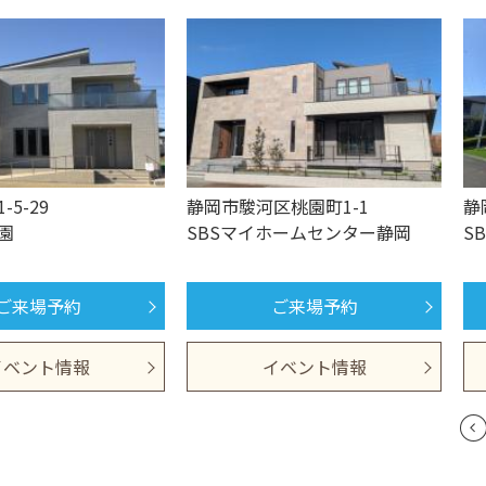
5-29
静岡市駿河区桃園町1-1
静
園
SBSマイホームセンター静岡
S
ご来場予約
ご来場予約
イベント情報
イベント情報