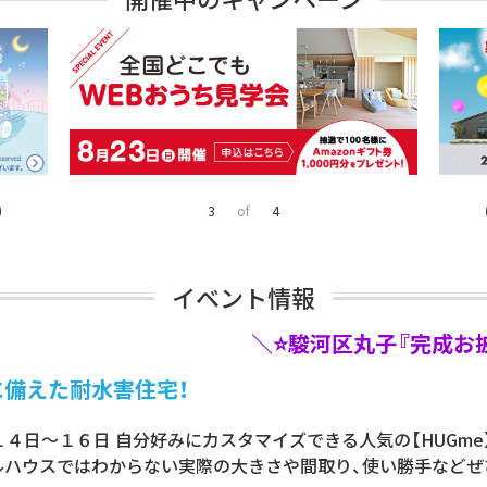
4
of
4
イベント情報
＼⭐駿河区丸
備えた耐水害住宅！
月１４日～１６日 自分好みにカスタマイズできる人気の【HUGm
ルハウスではわからない実際の大きさや間取り、使い勝手などぜ