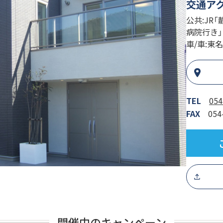
交通ア
公共:JR
病院行き
車/車:東
TEL
054
FAX
054
開催中のキャンペーン