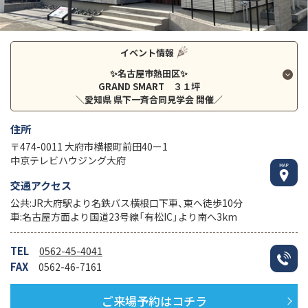
イベント情報
✨名古屋市熱田区✨
GRAND SMART ３１坪
＼愛知県 県下一斉合同見学会 開催／
住所
〒474-0011 大府市横根町前田40ー1
中京テレビハウジング大府
交通アクセス
公共:JR大府駅より名鉄バス横根口下車、東へ徒歩10分
車:名古屋方面より国道23号線「有松IC」より南へ3km
TEL
0562-45-4041
FAX
0562-46-7161
ご来場予約はコチラ