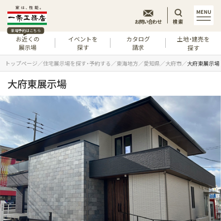
お問い合わせ
検索
来場予約はこちら
お近くの
イベントを
カタログ
土地・建売を
展示場
探す
請求
探す
トップページ
住宅展示場を探す・予約する
東海地方
愛知県
大府市
大府東展示場
大府東展示場