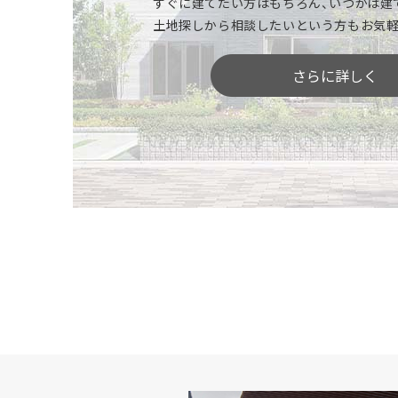
すぐに建てたい方はもちろん、いつかは建
ください。機能性、デザイン性、カラーやサ
土地探しから相談したいという方もお気軽
いただけます。※商品により標準仕様は異な
さらに詳しく
「間取りや広さ」を体感
空間の広がりや奥行き感、部屋と部屋のつな
りにくい広さや間取り、動線などをご体感い
部屋と部屋を行き来したり、ご家族でじっく
を見つけてください。