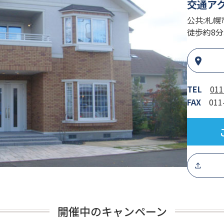
交通ア
公共:札幌
徒歩約8分
TEL
011
FAX
011
開催中のキャンペーン