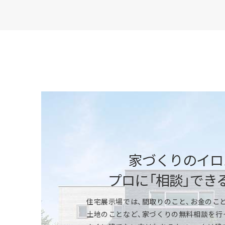
「快適性能」を体感
断熱性能の高さや、全館床暖房の心地よさな
ください。アルミサッシと樹脂サッシの違い
ータだけではわかりにくい快適性を実感で
家づくりのイロ
プロに「相談」でき
「標準仕様」を体感
住宅展示場では、間取りのこと、お金のこと
特別感のあるモデルハウスも、一条ならほと
土地のことなど、家づくりの無料相談を行
所、浴室、トイレ、収納やインテリア、外壁