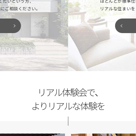
てたいという方、
ほとんどが標準仕
イズなど、新しい暮らしをイメージ
家の性能はどこが違う？などな
にご相談ください。
リアルな住まいを
ります。
お気軽にご相談ください。
「土地探しから相談
がりなど、図面や写真だけではわか
ただけます。椅子や床に座ったり、
夢のマイホームを建てるには、
り確認して、新しい住まいのヒント
家づくりのプロとして、最良の
閉じる
閉じる
リアル体験会で、
よりリアルな体験を