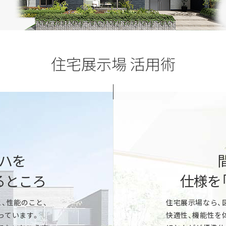
住宅展示場 活用術
「すぐに建てたい」
ど。一条の性能を展示場でご体感
地盤や建築法規など敷地に関わる
や、家の中の温度差の違いなどデ
家づくりのスケジュール、ご予
きます。
ハを
家づくりのプロが丁寧にご提案
るところ
仕様を
「いつかは建てたい
、性能のこと、
住宅展示場なら、
んどが「標準仕様」。キッチン、洗面
っています。
快適性、機能性を
など気になるアイテムをまとめてご覧
マイホーム実現までのスケジュ