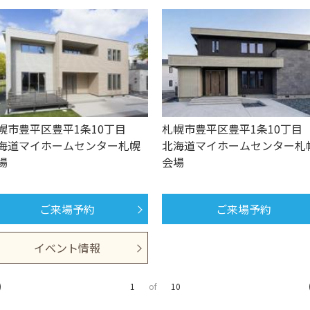
幌市豊平区豊平1条10丁目
札幌市豊平区豊平1条10丁目
海道マイホームセンター札幌
北海道マイホームセンター札
場
会場
ご来場予約
ご来場予約
イベント情報
1
of
10