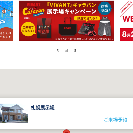
4
of
5
札幌展示場
ご来場予約