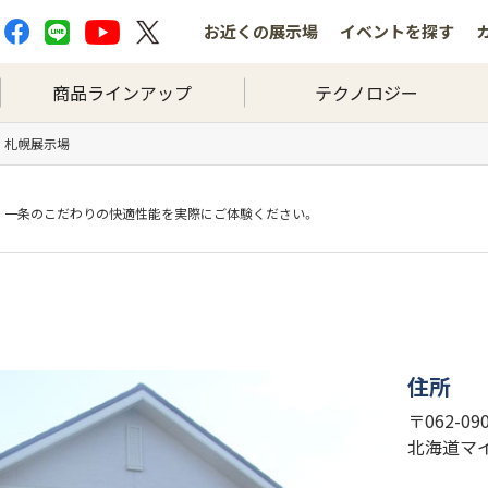
お近くの
展示場
イベントを
探す
商品ラインアップ
テクノロジー
札幌展示場
一条のこだわりの快適性能を実際にご体験ください。
住所
〒062-0
北海道マ