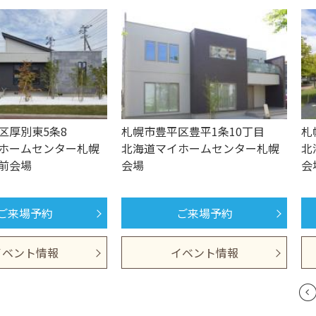
区厚別東5条8
札幌市豊平区豊平1条10丁目
札
ホームセンター札幌
北海道マイホームセンター札幌
北
前会場
会場
会
ご来場予約
ご来場予約
イベント情報
イベント情報