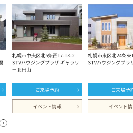
札幌市中央区北5条西17-13-2
札幌市東区北24条東1
幌
STVハウジングプラザ ギャラリ
STVハウジングプラ
ー北円山
ご来場予約
ご来場予
イベント情報
イベント情