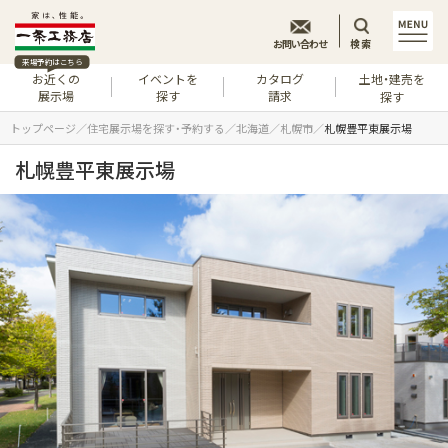
お問い合わせ
検索
来場予約はこちら
お近くの
イベントを
カタログ
土地・建売を
展示場
探す
請求
探す
トップページ
住宅展示場を探す・予約する
北海道
札幌市
札幌豊平東展示場
札幌豊平東展示場