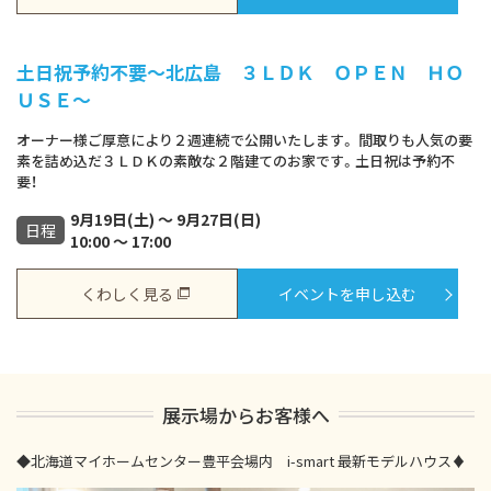
土日祝予約不要～北広島 ３ＬＤＫ ＯＰＥＮ ＨＯ
ＵＳＥ～
オーナー様ご厚意により２週連続で公開いたします。 間取りも人気の要
素を詰め込だ３ＬＤＫの素敵な２階建てのお家です。土日祝は予約不
要！
9月19日(土) ～ 9月27日(日)
日程
10:00 ～ 17:00
くわしく見る
イベントを申し込む
展示場からお客様へ
◆北海道マイホームセンター豊平会場内 i-smart 最新モデルハウス♦