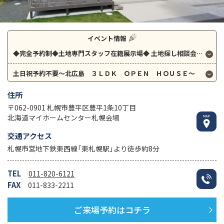
イベント情報
◆完全予約制◆土地専門スタッフ在籍展示場◆
土地探し相談会 開催！
土日祝予約不要～北広島 ３ＬＤＫ ＯＰＥＮ ＨＯＵＳＥ～
住所
〒062-0901 札幌市豊平区豊平1条10丁目
北海道マイホームセンター札幌会場
交通アクセス
札幌市営地下鉄東西線「東札幌駅」より徒歩約8分
TEL
011-820-6121
FAX
011-833-2211
ご来場予約はコチラ