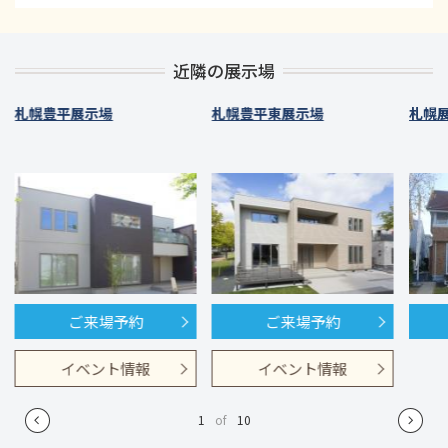
近隣の展示場
札幌豊平展示場
札幌豊平東展示場
札幌
ご来場予約
ご来場予約
イベント情報
イベント情報
1
of
10