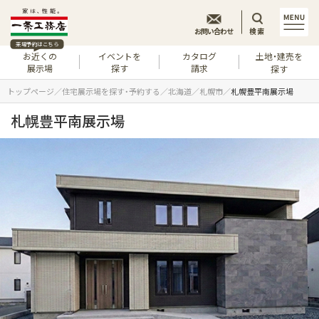
お問い合わせ
検索
来場予約はこちら
お近くの
イベントを
カタログ
土地・建売を
展示場
探す
請求
探す
トップページ
住宅展示場を探す・予約する
北海道
札幌市
札幌豊平南展示場
札幌豊平南展示場