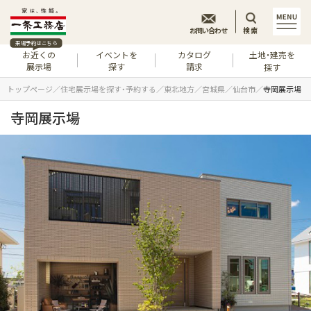
お問い合わせ
検索
来場予約はこちら
お近くの
イベントを
カタログ
土地・建売を
展示場
探す
請求
探す
トップページ
住宅展示場を探す・予約する
東北地方
宮城県
仙台市
寺岡展示場
寺岡展示場