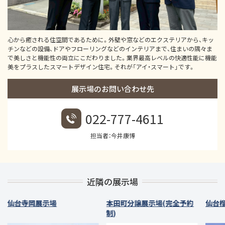
心から癒される住空間であるために。外壁や窓などのエクステリアから、キッ
チンなどの設備、ドアやフローリングなどのインテリアまで、住まいの隅々ま
で美しさと機能性の両立にこだわりました。業界最高レベルの快適性能に機能
美をプラスしたスマートデザイン住宅。それが「アイ・スマート」です。
展示場のお問い合わせ先
022-777-4611
担当者：今井康博
近隣の展示場
仙台寺岡展示場
本田町分譲展示場(完全予約
仙台
制)