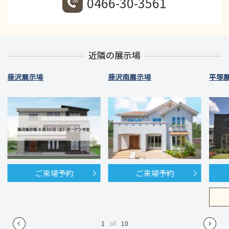
0466-30-3561
近隣の展示場
藤沢展示場
藤沢南展示場
平塚
ご来場予約
ご来場予約
1
of
10