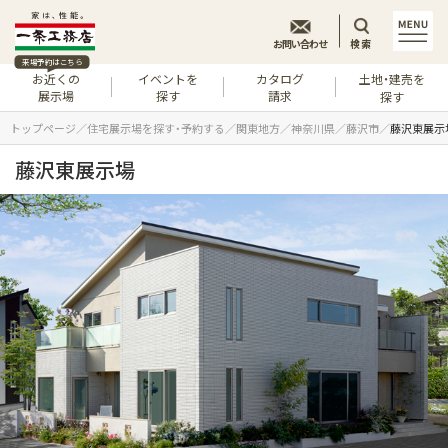
お問い合わせ
検索
来場予約はこちら
お近くの
イベントを
カタログ
土地・建売を
展示場
探す
請求
探す
トップページ
住宅展示場を探す・予約する
関東地方
神奈川県
藤沢市
藤沢東展示
藤沢東展示場