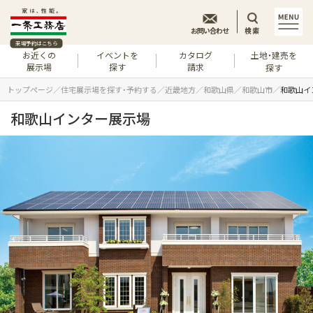
お問い合わせ
検索
来場予約はこちら
お近くの
イベントを
カタログ
土地・建売を
展示場
探す
請求
探す
トップページ
住宅展示場を探す・予約する
近畿地方
和歌山県
和歌山市
和歌山イ
和歌山インター展示場