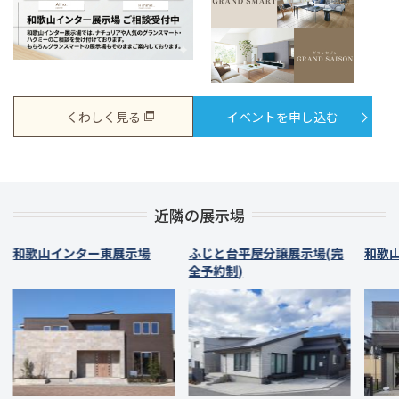
くわしく見る
イベントを申し込む
近隣の展示場
和歌山インター東展示場
ふじと台平屋分譲展示場(完
和歌
全予約制)