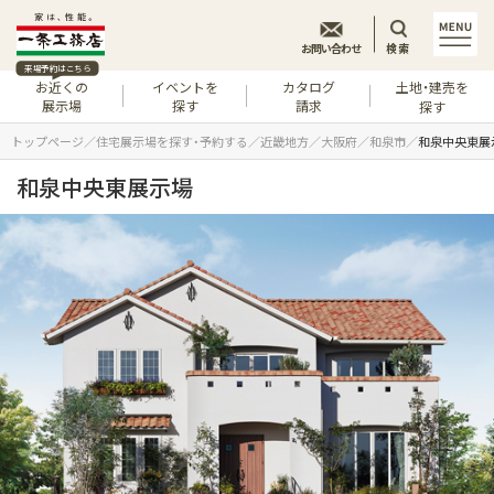
お問い合わせ
検索
来場予約はこちら
お近くの
イベントを
カタログ
土地・建売を
展示場
探す
請求
探す
トップページ
住宅展示場を探す・予約する
近畿地方
大阪府
和泉市
和泉中央東展
和泉中央東展示場