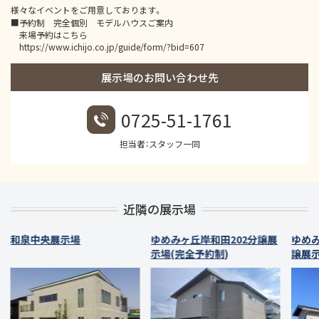
様々なイベントをご用意しております。
■予約制 完全個別 モデルハウスご案内
来場予約はこちら
https://www.ichijo.co.jp/guide/form/?bid=607
展示場のお問い合わせ先
0725-51-1761
担当者：スタッフ一同
近隣の展示場
和泉中央展示場
ゆめみヶ丘岸和田202分譲展
ゆめみ
示場(完全予約制)
譲展示