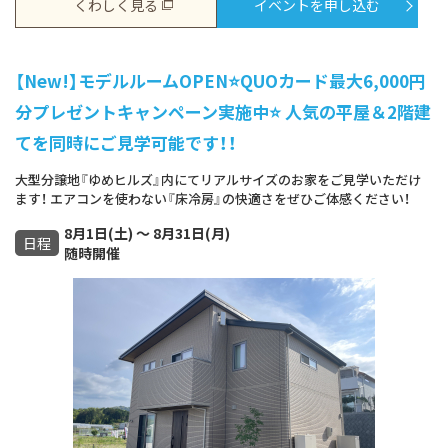
くわしく見る
イベントを申し込む
【New!】モデルルームOPEN⭐QUOカード最大6,000円
分プレゼントキャンペーン実施中⭐ 人気の平屋＆2階建
てを同時にご見学可能です！！
大型分譲地『ゆめヒルズ』内にてリアルサイズのお家をご見学いただけ
ます！ エアコンを使わない『床冷房』の快適さをぜひご体感ください！
8月1日(土) ～ 8月31日(月)
日程
随時開催