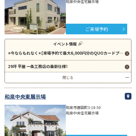
和泉中央住宅展示場
ご来場予約
イベント情報
⭐今ならもれなく⭐【来場予約で最大6,000円分のQUOカードプレゼント！】 人気のGRAND SMARTとi-smart、i-cube ブリアールをご見学できます！
29坪 平屋 一条工務店の最新仕様！
閉じる
和泉中央東展示場
和泉市唐国町3-18-50
和泉中央住宅展示場