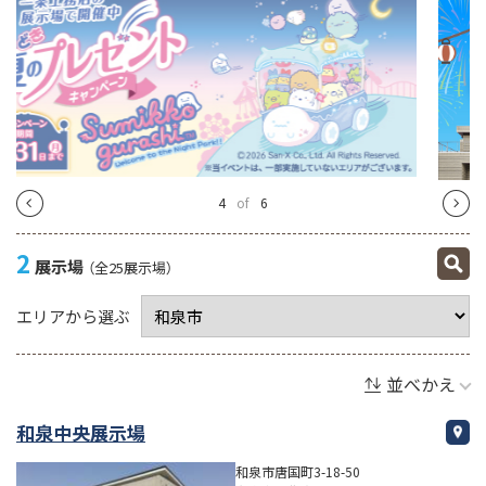
4
of
6
2
展示場
（全25展示場）
エリアから選ぶ
並べかえ
和泉中央展示場
和泉市唐国町3-18-50