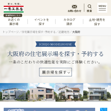
お問い合わせ
検索
来場予約はこちら
お近くの
イベントを
カタログ
土地・建売を
展示場
探す
請求
探す
トップページ
住宅展示場を探す・予約する
近畿地方
大阪府
ICHIJO MODELHOUSE
大阪府の住宅展示場を探す・予約する
一条のこだわりの快適性能を実際にご体験ください。
展示場を探す