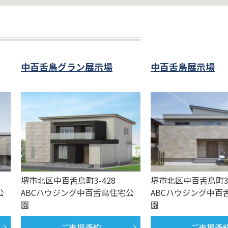
中百舌鳥グラン展示場
中百舌鳥展示場
堺市北区中百舌鳥町3-428
堺市北区中百舌鳥町3-
公
ABCハウジング中百舌鳥住宅公
ABCハウジング中百
園
園
ご来場予約
ご来場予