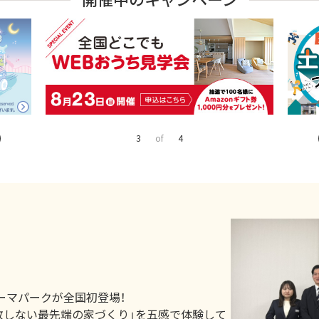
4
of
4
ーマパークが全国初登場！
敗しない最先端の家づくり」を五感で体験して