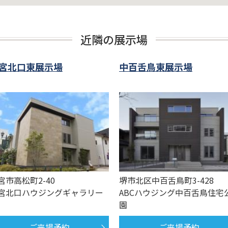
近隣の展示場
宮北口東展示場
中百舌鳥東展示場
宮市高松町2-40
堺市北区中百舌鳥町3-428
宮北口ハウジングギャラリー
ABCハウジング中百舌鳥住宅
園
ご来場予約
ご来場予約