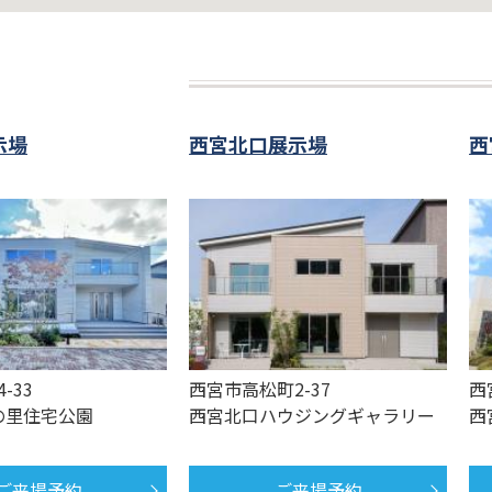
示場
西宮北口展示場
西
-33
西宮市高松町2-37
西
の里住宅公園
西宮北口ハウジングギャラリー
西
ご来場予約
ご来場予約