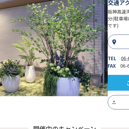
交通ア
阪神高速
分(駐車場
です)
TEL
06-
FAX
06-
開催中のキャンペーン