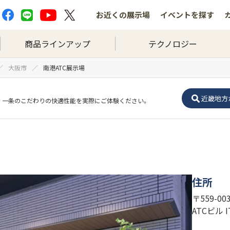
お近くの
展示場
イベントを
探す
商品ラインアップ
テクノロジー
大阪市
南港ATC展示場
近畿地方
一条のこだわりの快適性能を実際にご体験ください。
住所
〒559-0
ATCビル 