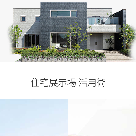
住宅展示場 活用術
「すぐに建てたい」
ど。一条の性能を展示場でご体感
地盤や建築法規など敷地に関わる
や、家の中の温度差の違いなどデ
家づくりのスケジュール、ご予