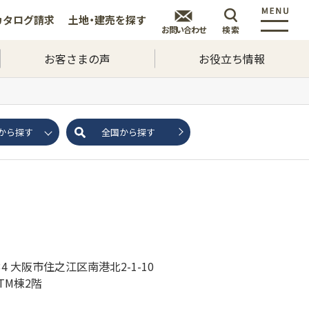
カタログ
請求
土地・建売を
探す
お問い合わせ
検索
お客さまの声
お役立ち情報
から探す
全国から探す
034 大阪市住之江区南港北2-1-10
ITM棟2階