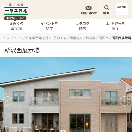
お問い合わせ
検索
来場予約はこちら
お近くの
イベントを
カタログ
土地・建売を
展示場
探す
請求
探す
トップページ
住宅展示場を探す・予約する
関東地方
埼玉県
所沢市
所沢西展示場
所沢西展示場