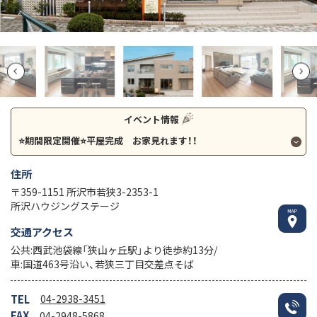
イベント情報
⭐期間限定開催⭐平屋完成 お家見れます！！
住所
〒359-1151 所沢市若狭3-2353-1
所沢ハウジングステージ
交通アクセス
公共:西武池袋線「狭山ヶ丘駅」より徒歩約13分/
車:国道463号沿い、若狭三丁目交差点そば
TEL
04-2938-3451
FAX
04-2948-5868