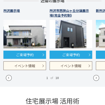
近隣の展示場
所沢展示場
所沢市西狭山ヶ丘分譲展示
新所
場(完全予約制)
ご来場予約
ご来場予約
イベント情報
イベント情報
1
of
10
住宅展示場 活用術