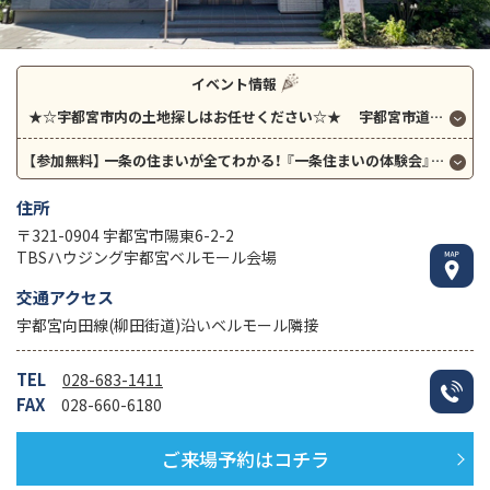
イベント情報
★☆宇都宮市内の土地探しはお任せください☆★
宇都宮市道場宿（清原中央）、江曽島に分譲地販売開始！ その他自社分譲地、多数ございます！！
【参加無料】
一条の住まいが全てわかる！
『一条住まいの体験会』開催！
住所
〒321-0904 宇都宮市陽東6-2-2
TBSハウジング宇都宮ベルモール会場
交通アクセス
宇都宮向田線(柳田街道)沿いベルモール隣接
TEL
028-683-1411
FAX
028-660-6180
ご来場予約はコチラ