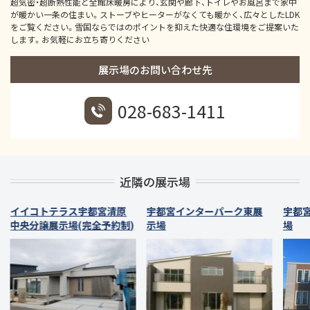
超気密・超断熱性能と全館床暖房により、玄関や廊下、トイレやお風呂まで家中
が暖かい一条の住まい。ストーブやヒーターがなくても暖かく、広々としたLDK
をご覧ください。雪国ならではのポイントを抑えた快適な住環境をご提案いた
します。お気軽にお立ち寄りください
展示場のお問い合わせ先
028-683-1411
近隣の展示場
イイコトテラス宇都宮清原
宇都宮インターパーク東展
宇都
中央分譲展示場(完全予約制)
示場
場