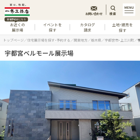
お問い合わせ
検索
来場予約はこちら
お近くの
イベントを
カタログ
土地・建売を
展示場
探す
請求
探す
トップページ
住宅展示場を探す・予約する
関東地方
栃木県
宇都宮市・上三川町
宇都宮ベルモール展示場