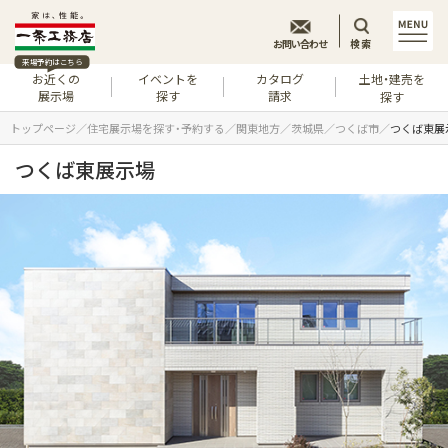
お問い合わせ
検索
来場予約はこちら
お近くの
イベントを
カタログ
土地・建売を
展示場
探す
請求
探す
トップページ
住宅展示場を探す・予約する
関東地方
茨城県
つくば市
つくば東展
つくば東展示場