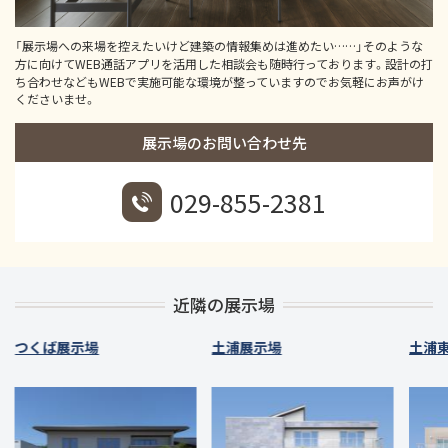
「展示場への来場を控えたいけど建築の情報集めは進めたい……」そのような
方に向けてWEB通話アプリを活用した相談会も随時行っております。設計の打
ち合わせなどもWEBで実施可能な環境が整っていますのでお気軽にお声がけ
くださいませ。
展示場のお問い合わせ先
029-855-2381
近隣の展示場
つくば展示場
土浦展示場
土浦