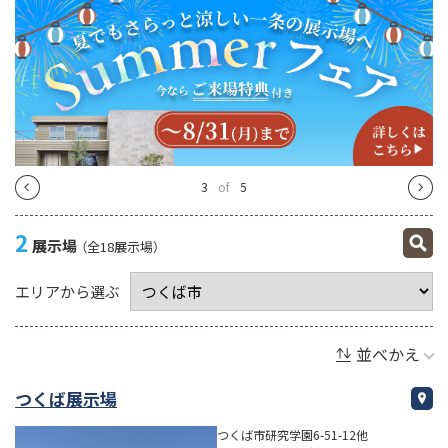
4
of
5
2
展示場
（全18展示場）
エリアから選ぶ
並べかえ
つくば展示場
つくば市研究学園6-51-12他