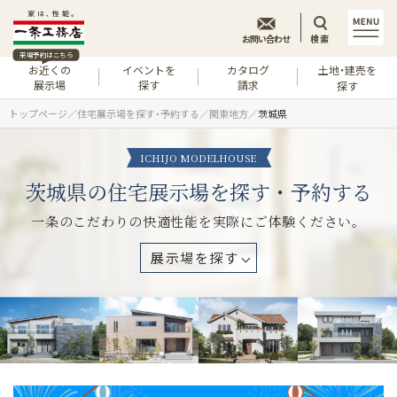
お問い合わせ
検索
来場予約はこちら
お近くの
イベントを
カタログ
土地・建売を
展示場
探す
請求
探す
トップページ
住宅展示場を探す・予約する
関東地方
茨城県
ICHIJO MODELHOUSE
茨城県の住宅展示場を探す・予約する
一条のこだわりの快適性能を実際にご体験ください。
展示場を探す