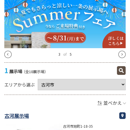
4
of
5
1
展示場
（全18展示場）
エリアから選ぶ
並べかえ
古河展示場
古河市旭町1-18-35