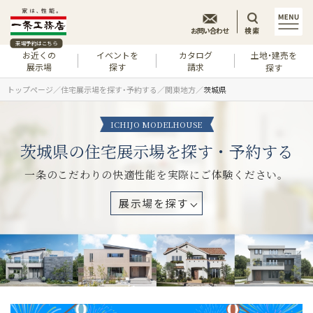
お問い合わせ
検索
来場予約はこちら
お近くの
イベントを
カタログ
土地・建売を
展示場
探す
請求
探す
トップページ
住宅展示場を探す・予約する
関東地方
茨城県
ICHIJO MODELHOUSE
茨城県の住宅展示場を探す・予約する
一条のこだわりの快適性能を実際にご体験ください。
展示場を探す