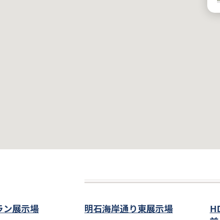
ラン展示場
明石海岸通り東展示場
H