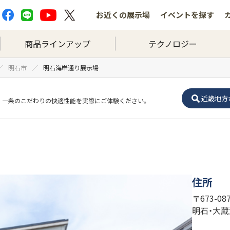
お近くの
展示場
イベントを
探す
商品ラインアップ
テクノロジー
明石市
明石海岸通り展示場
近畿地方
一条のこだわりの快適性能を実際にご体験ください。
住所
〒673-0
明石・大