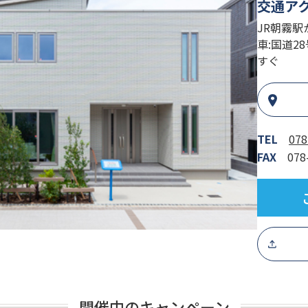
交通ア
JR朝霧駅
車:国道2
すぐ
TEL
078
FAX
078
開催中のキャンペーン